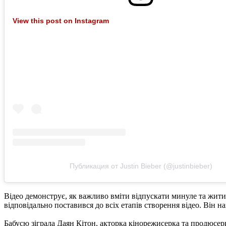
View this post on Instagram
Публикация от Justin Bieber (@justinbieber)
Відео демонструє, як важливо вміти відпускати минуле та жити 
відповідально поставився до всіх етапів створення відео. Він н
Бабусю зіграла Даян Кітон, акторка кінорежисерка та продюсер