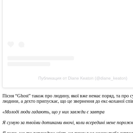
Публикация от Diane Keaton (@diane_keaton)
Пісня “Ghost” також про людину, якої вже немає поряд, та про с
людини, а дехто припускає, що це звернення до екс-коханої спі
«Молоді люди гадають, що у них завжди є завтра
Я сумую за твоїми дотиками вночі, коли всередині мене порож