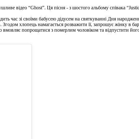
иве відео “Ghost”. Ця пісня - з шостого альбому співака “Justic
дить час зі своїми бабусею дідусем на святкуванні Дня народжен
ою. Згодом хлопець намагається розважити її, запрошує жінку в б
ідео вмовляє попрощатися з померлим чоловіком та відпустити йо