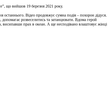
e”, що вийшов 19 березня 2021 року.
ня останнього. Відео продовжує сумна подія – похорон дідуся.
ар, допомагає розвеселитись та затанцювати. Вдома герой
го, висипавши прах в океан. А ще несподівано влаштовує жінці