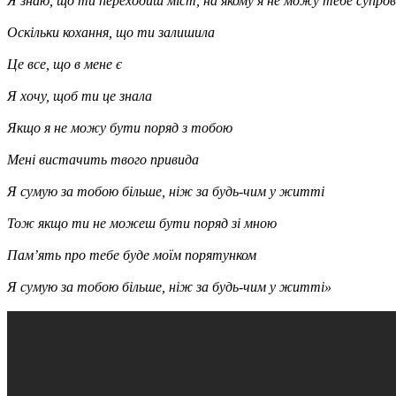
Я знаю, що ти переходиш міст, на якому я не можу тебе супр
Оскільки кохання, що ти залишила
Це все, що в мене є
Я хочу, щоб ти це знала
Якщо я не можу бути поряд з тобою
Мені вистачить твого привида
Я сумую за тобою більше, ніж за будь-чим у житті
Тож якщо ти не можеш бути поряд зі мною
Пам’ять про тебе буде моїм порятунком
Я сумую за тобою більше, ніж за будь-чим у житті»