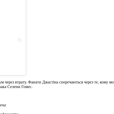
ум через втрату. Фанати Джастіна сперечаються через те, кому мо
вака Селени Гомес.
неча