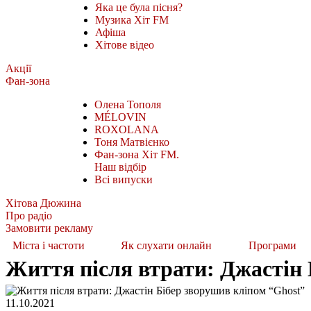
Яка це була пісня?
Музика Хіт FM
Афіша
Хітове відео
Акції
Фан-зона
Олена Тополя
MÉLOVIN
ROXOLANA
Тоня Матвієнко
Фан-зона Хіт FM.
Наш відбір
Всі випуски
Хітова Дюжина
Про радіо
Замовити рекламу
Міста і частоти
Як слухати онлайн
Програми
Життя після втрати: Джастін 
11.10.2021