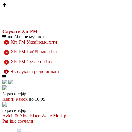
Слухати Хіт FM
ще більше музики
Хіт FM Українські хіти
Хіт FM Найбільші хіти
Хіт FM Сучасні хіти
Як слухати радіо онлайн
Зараз в ефірі
Хеппі Ранок
до 10:05
Зараз в ефірі
Avicii & Aloe Blacc
Wake Me Up
Раніше звучали