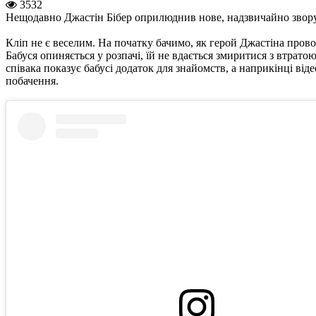
3532
Нещодавно Джастін Бібер оприлюднив нове, надзвичайно зворушл
Кліп не є веселим. На початку бачимо, як герой Джастіна прово
Бабуся опиняється у розпачі, їй не вдається змиритися з втрат
співака показує бабусі додаток для знайомств, а наприкінці в
побачення.