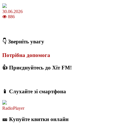
30.06.2026
886
Коли потрібно міняти термопасту і як це впливає на температуру
ПК
👇 Зверніть увагу
Потрібна допомога
👍 Приєднуйтесь до Хіт FM!
📱 Слухайте зі смартфона
RadioPlayer
🎫 Купуйте квитки онлайн