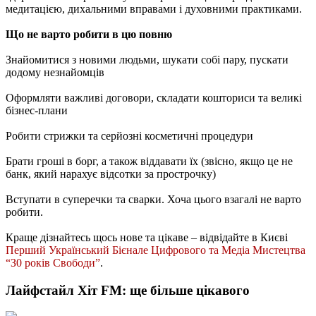
медитацією, дихальними вправами і духовними практиками.
Що не варто робити в цю повню
Знайомитися з новими людьми, шукати собі пару, пускати
додому незнайомців
Оформляти важливі договори, складати кошториси та великі
бізнес-плани
Робити стрижки та серйозні косметичні процедури
Брати гроші в борг, а також віддавати їх (звісно, якщо це не
банк, який нарахує відсотки за прострочку)
Вступати в суперечки та сварки. Хоча цього взагалі не варто
робити.
Краще дізнайтесь щось нове та цікаве – відвідайте в Києві
Перший Український Бієнале Цифрового та Медіа Мистецтва
“З0 років Свободи”
.
Лайфстайл Хіт FM: ще більше цікавого