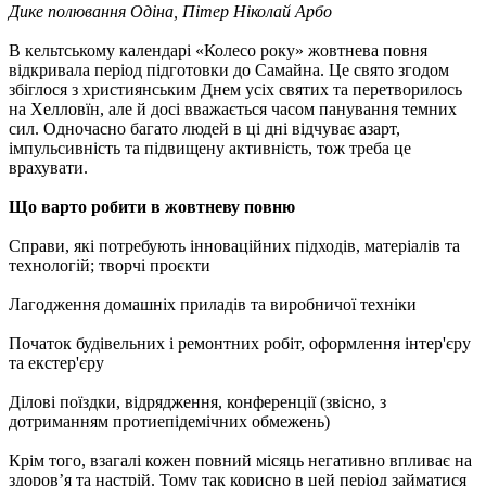
Дике полювання Одіна, Пітер Ніколай Арбо
В кельтському календарі «Колесо року» жовтнева повня
відкривала період підготовки до Самайна. Це свято згодом
збіглося з християнським Днем усіх святих та перетворилось
на Хелловїн, але й досі вважається часом панування темних
сил. Одночасно багато людей в ці дні відчуває азарт,
імпульсивність та підвищену активність, тож треба це
врахувати.
Що варто робити в жовтневу повню
Справи, які потребують інноваційних підходів, матеріалів та
технологій; творчі проєкти
Лагодження домашніх приладів та виробничої техніки
Початок будівельних і ремонтних робіт, оформлення інтер'єру
та екстер'єру
Ділові поїздки, відрядження, конференції (звісно, з
дотриманням протиепідемічних обмежень)
Крім того, взагалі кожен повний місяць негативно впливає на
здоров’я та настрій. Тому так корисно в цей період займатися