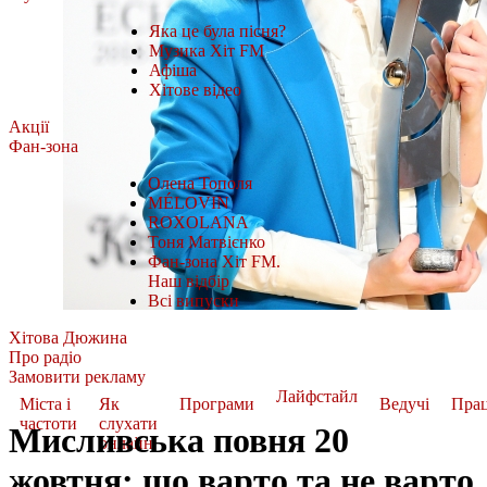
Яка це була пісня?
Музика Хіт FM
Афіша
Хітове відео
Акції
Фан-зона
Олена Тополя
MÉLOVIN
ROXOLANA
Тоня Матвієнко
Фан-зона Хіт FM.
Наш відбір
Всі випуски
Хітова Дюжина
Про радіо
Замовити рекламу
Лайфстайл
Міста і
Як
Програми
Ведучі
Пра
частоти
слухати
Мисливська повня 20
онлайн
жовтня: що варто та не варто