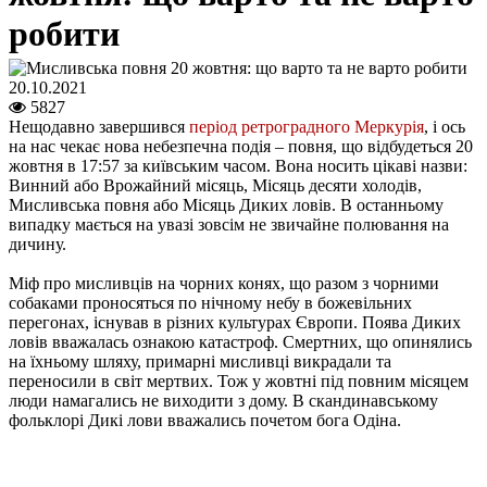
робити
20.10.2021
5827
Нещодавно завершився
період ретроградного Меркурія
, і ось
на нас чекає нова небезпечна подія – повня, що відбудеться 20
жовтня в 17:57 за київським часом. Вона носить цікаві назви:
Винний або Врожайний місяць, Місяць десяти холодів,
Мисливська повня або Місяць Диких ловів. В останньому
випадку мається на увазі зовсім не звичайне полювання на
дичину.
Міф про мисливців на чорних конях, що разом з чорними
собаками проносяться по нічному небу в божевільних
перегонах, існував в різних культурах Європи. Поява Диких
ловів вважалась ознакою катастроф. Смертних, що опинялись
на їхньому шляху, примарні мисливці викрадали та
переносили в світ мертвих. Тож у жовтні під повним місяцем
люди намагались не виходити з дому. В скандинавському
фольклорі Дикі лови вважались почетом бога Одіна.