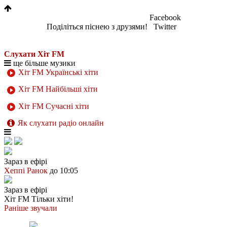
Facebook
Поділіться піснею з друзями!
Twitter
Слухати Хіт FM
ще більше музики
Хіт FM Українські хіти
Хіт FM Найбільші хіти
Хіт FM Сучасні хіти
Як слухати радіо онлайн
Зараз в ефірі
Хеппі Ранок
до 10:05
Зараз в ефірі
Хіт FM
Тільки хіти!
Раніше звучали