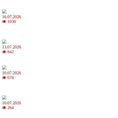
Повня у липні 2026: що варто та не варто робити
16.07.2026
1030
Шакіра, Мадонна, BTS, Coldplay, Джастін Бібер у фіналі
чемпіонату світу з футболу FIFA 2026
13.07.2026
842
Молодик у липні 2026: що принесе та як поводитися
10.07.2026
676
Зірки Atlas Festival 2026 — в ранковому шоу Хеппі ранок на Хіт
FM
10.07.2026
264
З якого віку можна складати іспит на водійські права в Україні