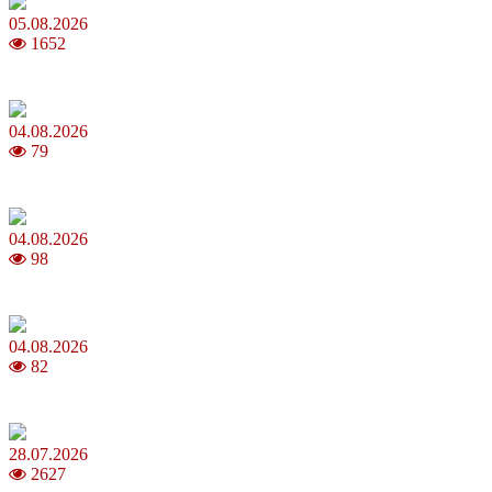
05.08.2026
1652
Яблучний Спас 2026: коли та як святкувати, що варто зробити
04.08.2026
79
MNP: як змінити мобільного оператора без втрати номера
04.08.2026
98
Анджеліна Джолі: цікаві факти про життя та кар’єру акторки
04.08.2026
82
Як обрати 4G домашній інтернет для стабільного зв’язку
28.07.2026
2627