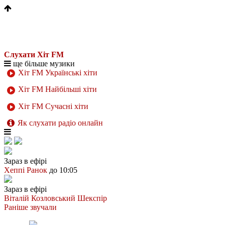
Слухати Хіт FM
ще більше музики
Хіт FM Українські хіти
Хіт FM Найбільші хіти
Хіт FM Сучасні хіти
Як слухати радіо онлайн
Зараз в ефірі
Хеппі Ранок
до 10:05
Зараз в ефірі
Віталій Козловський
Шекспір
Раніше звучали