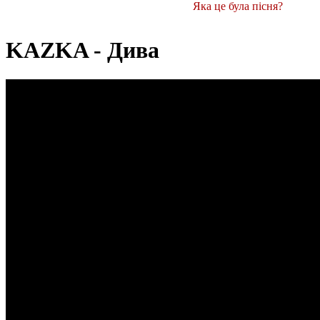
Яка це була пісня?
KAZKA - Дива