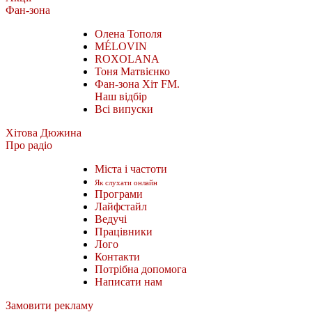
Фан-зона
Олена Тополя
MÉLOVIN
ROXOLANA
Тоня Матвієнко
Фан-зона Хіт FM.
Наш відбір
Всі випуски
Хітова Дюжина
Про радіо
Міста і частоти
Як слухати онлайн
Програми
Лайфстайл
Ведучі
Працівники
Лого
Контакти
Потрібна допомога
Написати нам
Замовити рекламу