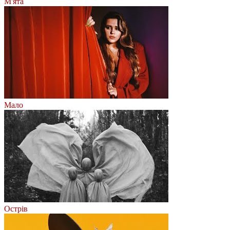
М'ята
Мало
Острів