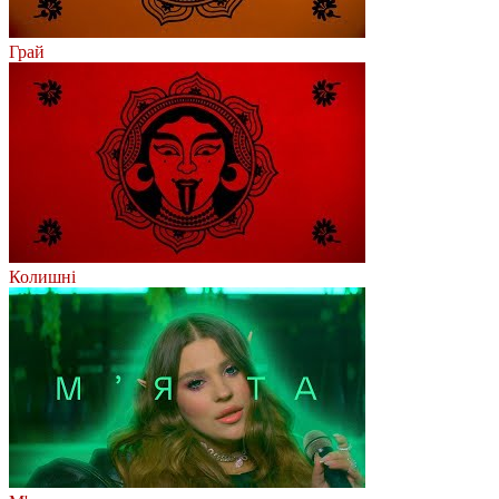
Грай
Колишні