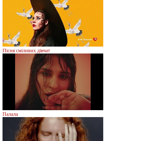
Пісня сміливих дівчат
Палала