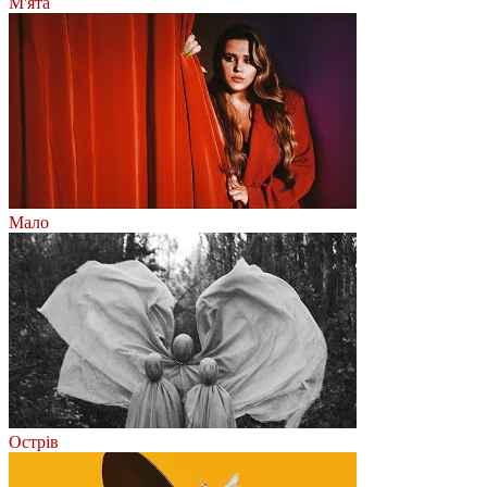
М'ята
Мало
Острів