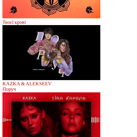
Твоєї крові
KAZKA & ALEKSEEV
Поруч