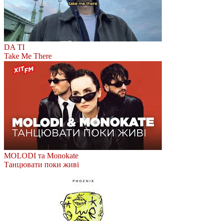
DA TI
Take Me There
MOLODI та Monokate
Танцювати поки живі