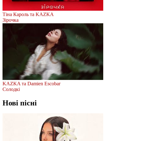
Тіна Кароль та KAZKA
Зірочка
KAZKA та Damien Escobar
Солодкі
Нові пісні