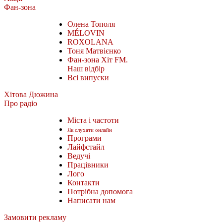
Фан-зона
Олена Тополя
MÉLOVIN
ROXOLANA
Тоня Матвієнко
Фан-зона Хіт FM.
Наш відбір
Всі випуски
Хітова Дюжина
Про радіо
Міста і частоти
Як слухати онлайн
Програми
Лайфстайл
Ведучі
Працівники
Лого
Контакти
Потрібна допомога
Написати нам
Замовити рекламу