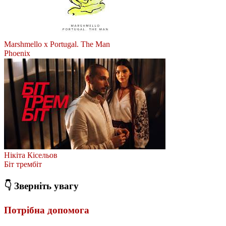
Marshmello x Portugal. The Man
Phoenix
Нікіта Кісельов
Біт трембіт
👇 Зверніть увагу
Потрібна допомога