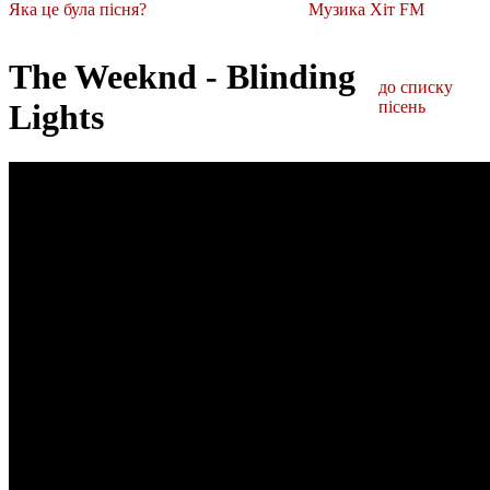
Яка це була пісня?
Музика Хіт FM
The Weeknd - Blinding
до списку
Lights
пісень