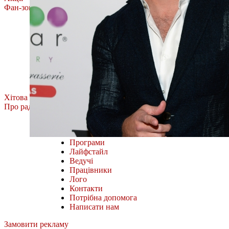
Фан-зона
Олена Тополя
MÉLOVIN
ROXOLANA
Тоня Матвієнко
Фан-зона Хіт FM.
Наш відбір
Всі випуски
Хітова Дюжина
Про радіо
Міста і частоти
Як слухати онлайн
Програми
Лайфстайл
Ведучі
Працівники
Лого
Контакти
Потрібна допомога
Написати нам
Замовити рекламу