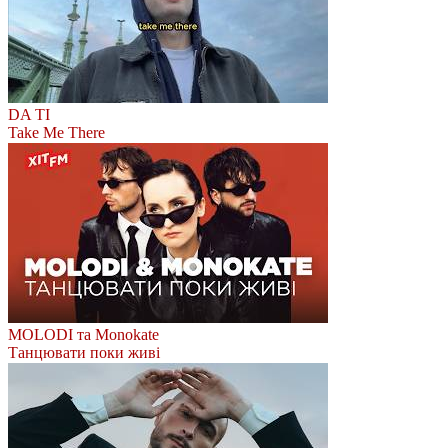
DA TI
Take Me There
MOLODI та Monokate
Танцювати поки живі