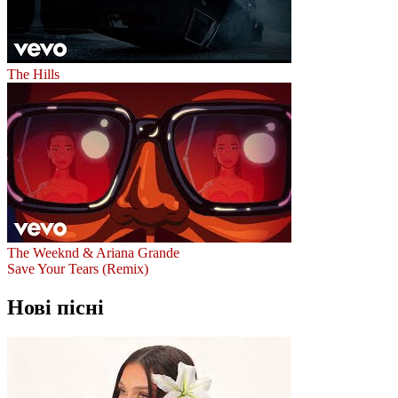
The Hills
The Weeknd & Ariana Grande
Save Your Tears (Remix)
Нові пісні