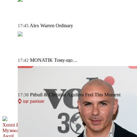
Alex Warren
Ordinary
17:45
MONATIK
Тому-що…
17:42
Pitbull & Christina Aguilera
Feel This Moment
17:38
⌚ ще раніше
Хеппі Ранок
Музика
Акції