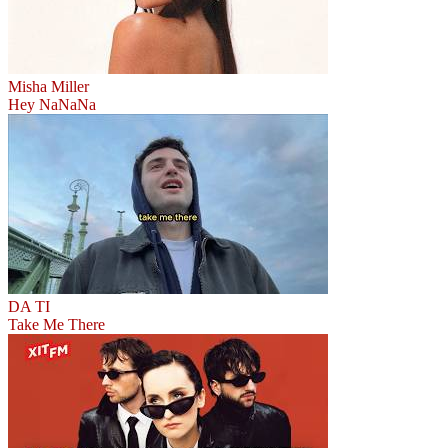
Misha Miller
Hey NaNaNa
DA TI
Take Me There