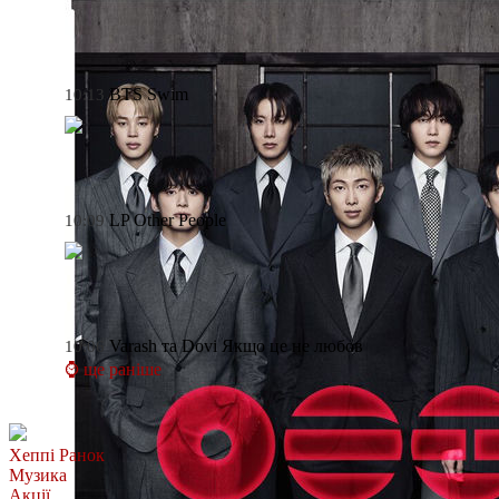
BTS
Swim
10:13
LP
Other People
10:09
Varash та Dovi
Якщо це не любов
10:06
⌚ ще раніше
Хеппі Ранок
Музика
Акції