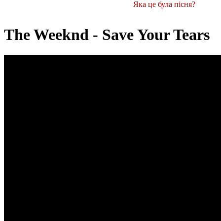
Яка це була пісня?
The Weeknd - Save Your Tears