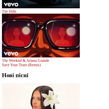
The Hills
The Weeknd & Ariana Grande
Save Your Tears (Remix)
Нові пісні