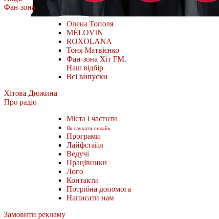
Фан-зона
Олена Тополя
MÉLOVIN
ROXOLANA
Тоня Матвієнко
Фан-зона Хіт FM.
Наш відбір
Всі випуски
Хітова Дюжина
Про радіо
Міста і частоти
Як слухати онлайн
Програми
Лайфстайл
Ведучі
Працівники
Лого
Контакти
Потрібна допомога
Написати нам
Замовити рекламу