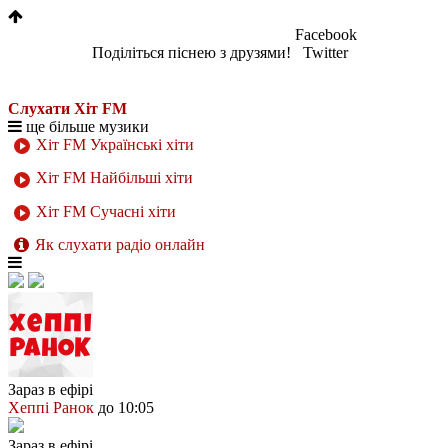
Facebook
Поділіться піснею з друзями!
Twitter
Слухати Хіт FM
ще більше музики
Хіт FM Українські хіти
Хіт FM Найбільші хіти
Хіт FM Сучасні хіти
Як слухати радіо онлайн
Зараз в ефірі
Хеппі Ранок
до 10:05
Зараз в ефірі