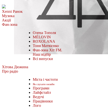
Хеппі Ранок
Музика
Акції
Фан-зона
Олена Тополя
MÉLOVIN
ROXOLANA
Тоня Матвієнко
Фан-зона Хіт FM.
Наш відбір
Всі випуски
Хітова Дюжина
Про радіо
Міста і частоти
Як слухати онлайн
Програми
Лайфстайл
Ведучі
Працівники
Лого