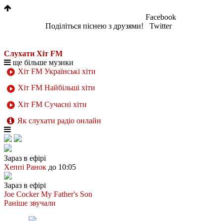
Facebook
Поділіться піснею з друзями!
Twitter
Слухати Хіт FM
ще більше музики
Хіт FM Українські хіти
Хіт FM Найбільші хіти
Хіт FM Сучасні хіти
Як слухати радіо онлайн
Зараз в ефірі
Хеппі Ранок
до 10:05
Зараз в ефірі
Joe Cocker
My Father's Son
Раніше звучали