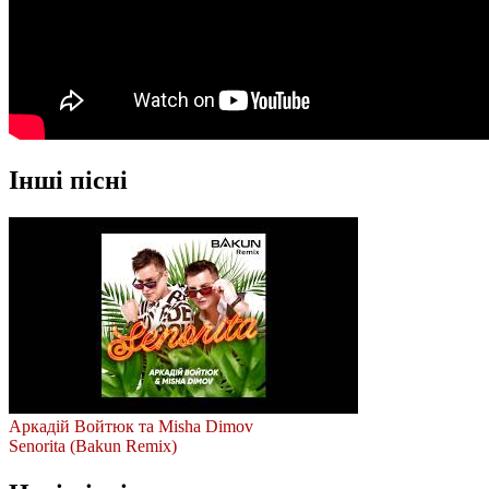
Інші пісні
Аркадій Войтюк та Misha Dimov
Senorita (Bakun Remix)