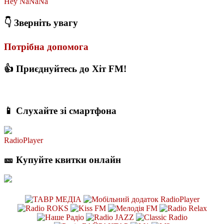
Hey NaNaNa
👇 Зверніть увагу
Потрібна допомога
👍 Приєднуйтесь до Хіт FM!
📱 Слухайте зі смартфона
RadioPlayer
🎫 Купуйте квитки онлайн