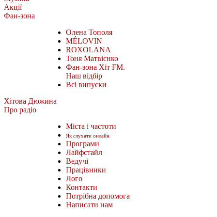
Акції
Фан-зона
Олена Тополя
MÉLOVIN
ROXOLANA
Тоня Матвієнко
Фан-зона Хіт FM.
Наш відбір
Всі випуски
Хітова Дюжина
Про радіо
Міста і частоти
Як слухати онлайн
Програми
Лайфстайл
Ведучі
Працівники
Лого
Контакти
Потрібна допомога
Написати нам