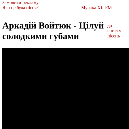
Замовити рекламу
Яка це була пісня?
Музика Хіт FM
Аркадій Войтюк - Цілуй
до
списку
солодкими губами
пісень