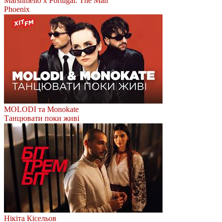
Marshmello x Portugal. The Man
Phoenix
MOLODI та Monokate
Танцювати поки живі
Нікіта Кісельов