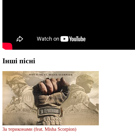
Інші пісні
За териконами (feat. Misha Scorpion)