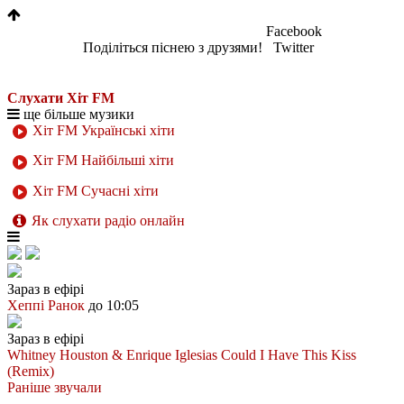
Facebook
Поділіться піснею з друзями!
Twitter
Слухати Хіт FM
ще більше музики
Хіт FM Українські хіти
Хіт FM Найбільші хіти
Хіт FM Сучасні хіти
Як слухати радіо онлайн
Зараз в ефірі
Хеппі Ранок
до 10:05
Зараз в ефірі
Whitney Houston & Enrique Iglesias
Could I Have This Kiss
(Remix)
Раніше звучали