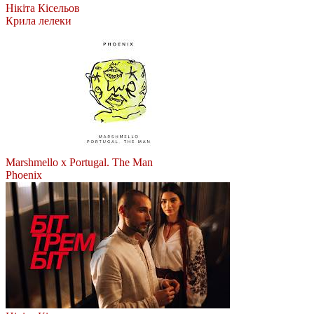
Нікіта Кісельов
Крила лелеки
Marshmello x Portugal. The Man
Phoenix