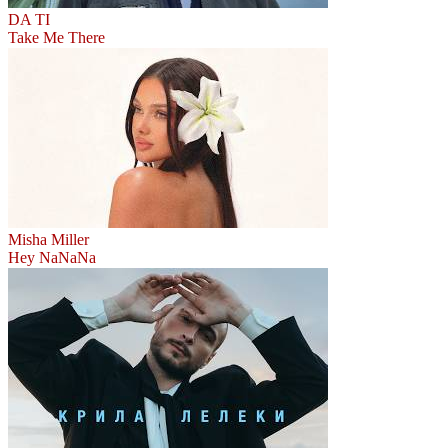
DA TI
Take Me There
Misha Miller
Hey NaNaNa