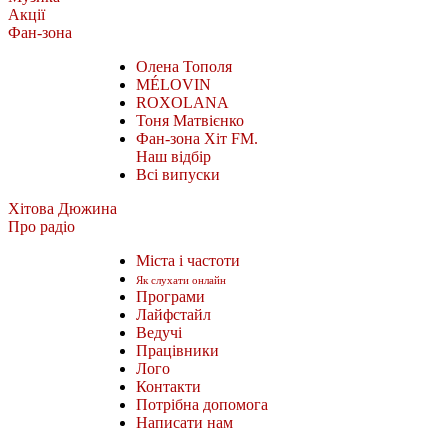
Акції
Фан-зона
Олена Тополя
MÉLOVIN
ROXOLANA
Тоня Матвієнко
Фан-зона Хіт FM.
Наш відбір
Всі випуски
Хітова Дюжина
Про радіо
Міста і частоти
Як слухати онлайн
Програми
Лайфстайл
Ведучі
Працівники
Лого
Контакти
Потрібна допомога
Написати нам