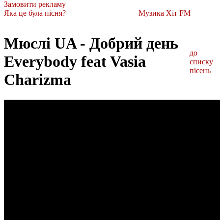
Замовити рекламу
Яка це була пісня?
Музика Хіт FM
Мюслі UA - Добрий день
до
Everybody feat Vasia
списку
пісень
Charizma