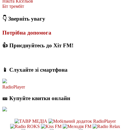
Нікіта Кісельов
Біт трембіт
👇 Зверніть увагу
Потрібна допомога
👍 Приєднуйтесь до Хіт FM!
📱 Слухайте зі смартфона
RadioPlayer
🎫 Купуйте квитки онлайн