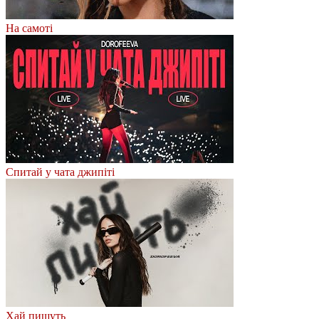
На самоті
Спитай у чата джипіті
Хай пишуть