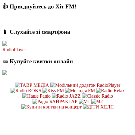
👍 Приєднуйтесь до Хіт FM!
📱 Слухайте зі смартфона
RadioPlayer
🎫 Купуйте квитки онлайн