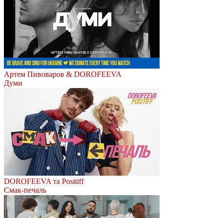
Артем Пивоваров & DOROFEEVA
Думи
DOROFEEVA та Positiff
Смак-печаль