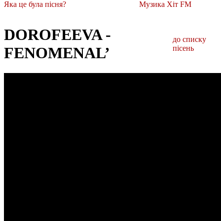
Яка це була пісня?
Музика Хіт FM
DOROFEEVA -
до списку
FENOMENAL’
пісень