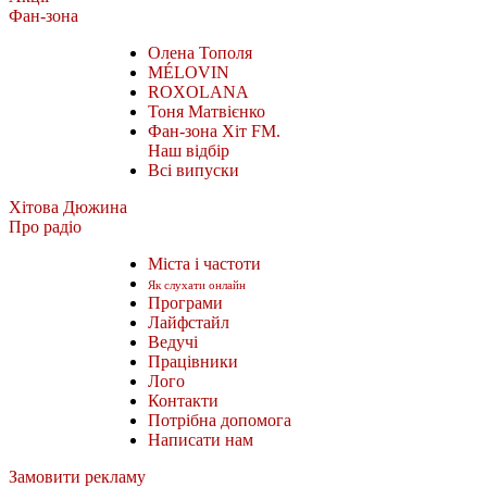
Фан-зона
Олена Тополя
MÉLOVIN
ROXOLANA
Тоня Матвієнко
Фан-зона Хіт FM.
Наш відбір
Всі випуски
Хітова Дюжина
Про радіо
Міста і частоти
Як слухати онлайн
Програми
Лайфстайл
Ведучі
Працівники
Лого
Контакти
Потрібна допомога
Написати нам
Замовити рекламу