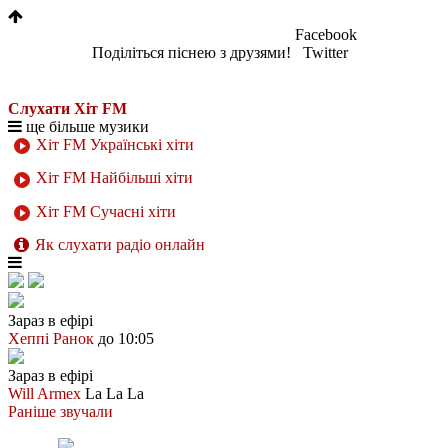
Facebook
Поділіться піснею з друзями!
Twitter
Слухати Хіт FM
ще більше музики
Хіт FM Українські хіти
Хіт FM Найбільші хіти
Хіт FM Сучасні хіти
Як слухати радіо онлайн
Зараз в ефірі
Хеппі Ранок
до 10:05
Зараз в ефірі
Will Armex
La La La
Раніше звучали