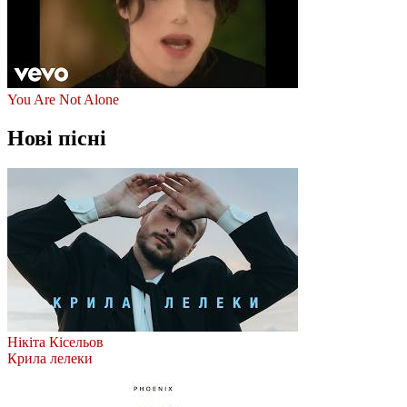
You Are Not Alone
Нові пісні
Нікіта Кісельов
Крила лелеки