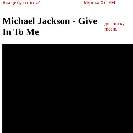
Яка це була пісня?
Музика Хіт FM
Michael Jackson - Give
до списку
In To Me
пісень