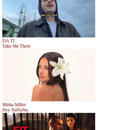
DA TI
Take Me There
Misha Miller
Hey NaNaNa