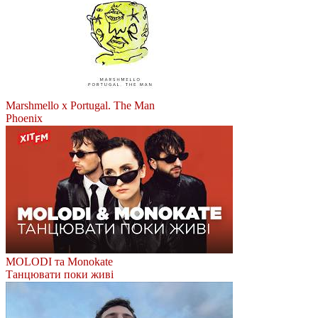
Marshmello x Portugal. The Man
Phoenix
MOLODI та Monokate
Танцювати поки живі