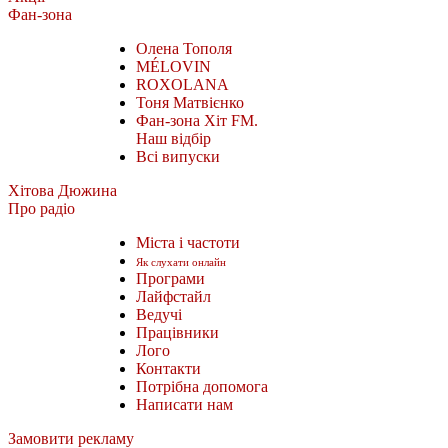
Фан-зона
Олена Тополя
MÉLOVIN
ROXOLANA
Тоня Матвієнко
Фан-зона Хіт FM.
Наш відбір
Всі випуски
Хітова Дюжина
Про радіо
Міста і частоти
Як слухати онлайн
Програми
Лайфстайл
Ведучі
Працівники
Лого
Контакти
Потрібна допомога
Написати нам
Замовити рекламу