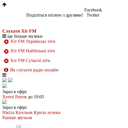
Facebook
Поділіться піснею з друзями!
Twitter
Слухати Хіт FM
ще більше музики
Хіт FM Українські хіти
Хіт FM Найбільші хіти
Хіт FM Сучасні хіти
Як слухати радіо онлайн
Зараз в ефірі
Хеппі Ранок
до 10:05
Зараз в ефірі
Нікіта Кісельов
Крила лелеки
Раніше звучали