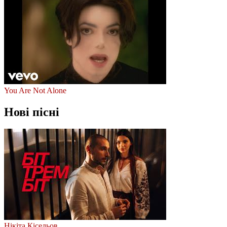
You Are Not Alone
Нові пісні
Нікіта Кісельов