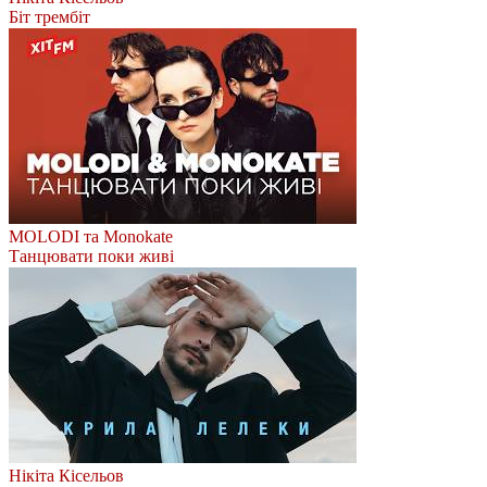
Біт трембіт
MOLODI та Monokate
Танцювати поки живі
Нікіта Кісельов