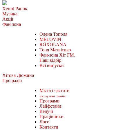
Хеппі Ранок
Музика
Акції
Фан-зона
Олена Тополя
MÉLOVIN
ROXOLANA
Тоня Матвієнко
Фан-зона Хіт FM.
Наш відбір
Всі випуски
Хітова Дюжина
Про радіо
Міста і частоти
Як слухати онлайн
Програми
Лайфстайл
Ведучі
Працівники
Лого
Контакти