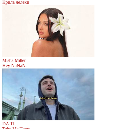
Крила лелеки
Misha Miller
Hey NaNaNa
DA TI
Take Me There