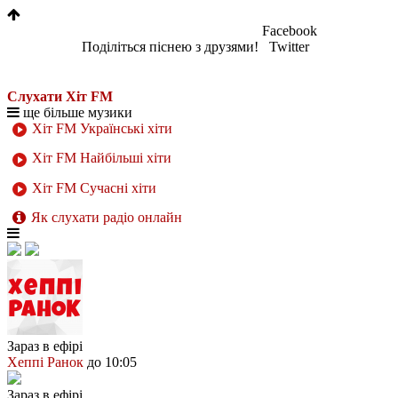
Facebook
Поділіться піснею з друзями!
Twitter
Слухати Хіт FM
ще більше музики
Хіт FM Українські хіти
Хіт FM Найбільші хіти
Хіт FM Сучасні хіти
Як слухати радіо онлайн
Зараз в ефірі
Хеппі Ранок
до 10:05
Зараз в ефірі