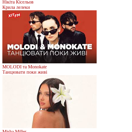
Нікіта Кісельов
Крила лелеки
MOLODI та Monokate
Танцювати поки живі
Misha Miller