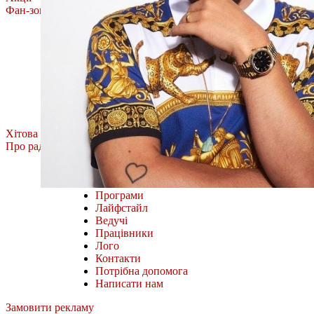
Фан-зона
Олена Тополя
MÉLOVIN
ROXOLANA
Тоня Матвієнко
Фан-зона Хіт FM.
Наш відбір
Всі випуски
Хітова Дюжина
Про радіо
Міста і частоти
Як слухати онлайн
Програми
Лайфстайл
Ведучі
Працівники
Лого
Контакти
Потрібна допомога
Написати нам
Замовити рекламу