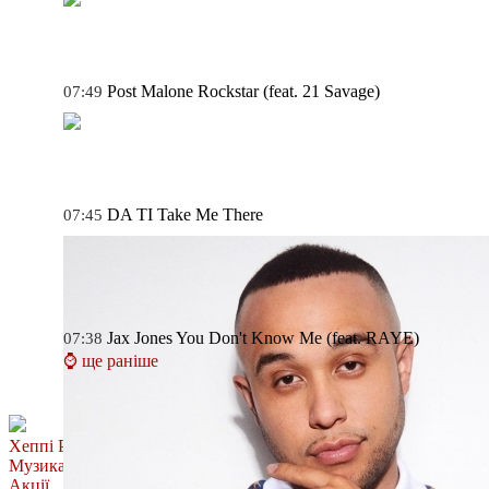
Post Malone
Rockstar (feat. 21 Savage)
07:49
DA TI
Take Me There
07:45
Jax Jones
You Don't Know Me (feat. RAYE)
07:38
⌚ ще раніше
Хеппі Ранок
Музика
Акції