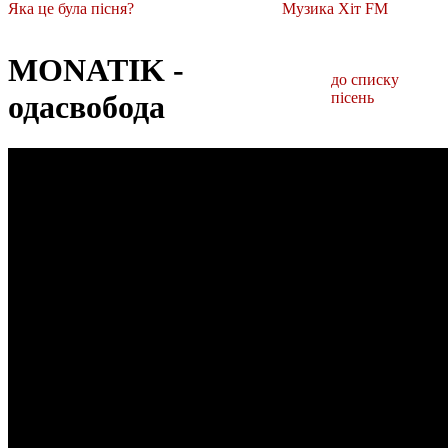
Яка це була пісня?
Музика Хіт FM
MONATIK -
до списку
одасвобода
пісень