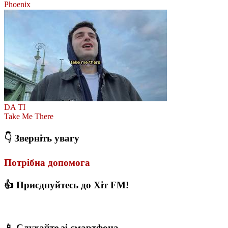
Phoenix
DA TI
Take Me There
👇 Зверніть увагу
Потрібна допомога
👍 Приєднуйтесь до Хіт FM!
📱 Слухайте зі смартфона