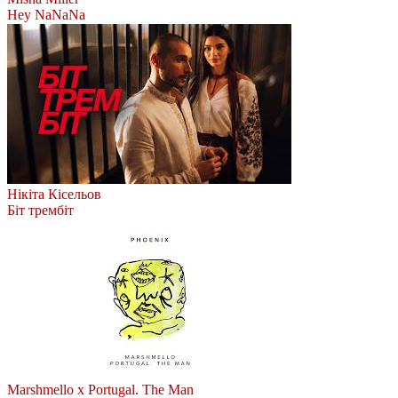
Hey NaNaNa
Нікіта Кісельов
Біт трембіт
Marshmello x Portugal. The Man