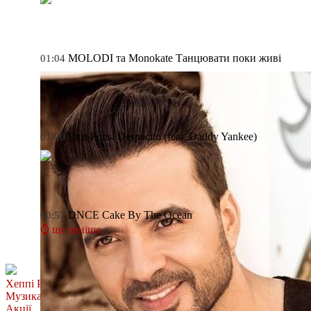
MOLODI та Monokate
Танцювати поки живі
01:04
Luis Fonsi
Despacito (feat. Daddy Yankee)
01:00
DNCE
Cake By The Ocean
00:57
⌚ ще раніше
Хеппі Ранок
Музика
Акції