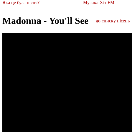
Яка це була пісня?
Музика Хіт FM
Madonna - You'll See
до списку пісень