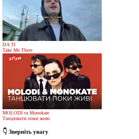
DA TI
Take Me There
MOLODI та Monokate
Танцювати поки живі
👇 Зверніть увагу