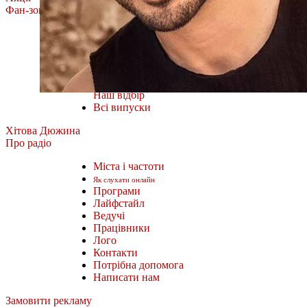
Фан-зона
Олена Тополя
MÉLOVIN
ROXOLANA
Тоня Матвієнко
Фан-зона Хіт FM.
Наш відбір
Всі випуски
Хітова Дюжина
Про радіо
Міста і частоти
Як слухати онлайн
Програми
Лайфстайл
Ведучі
Працівники
Лого
Контакти
Потрібна допомога
Написати нам
Замовити рекламу