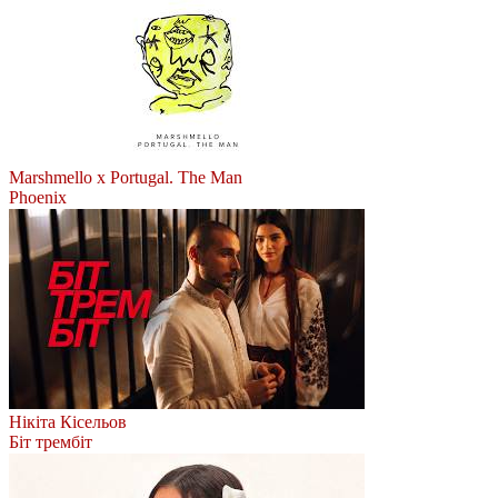
Marshmello x Portugal. The Man
Phoenix
Нікіта Кісельов
Біт трембіт