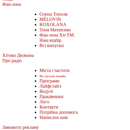
Фан-зона
Олена Тополя
MÉLOVIN
ROXOLANA
Тоня Матвієнко
Фан-зона Хіт FM.
Наш відбір
Всі випуски
Хітова Дюжина
Про радіо
Міста і частоти
Як слухати онлайн
Програми
Лайфстайл
Ведучі
Працівники
Лого
Контакти
Потрібна допомога
Написати нам
Замовити рекламу