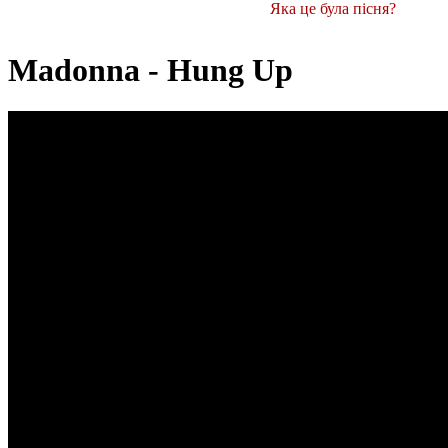
Яка це була пісня?
Madonna - Hung Up