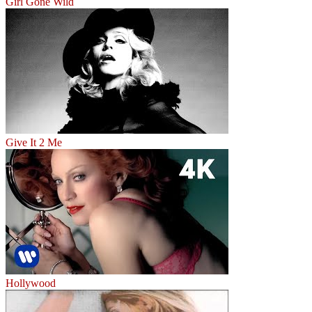
Girl Gone Wild
Give It 2 Me
Hollywood