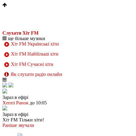
Слухати Хіт FM
ще більше музики
Хіт FM Українські хіти
Хіт FM Найбільші хіти
Хіт FM Сучасні хіти
Як слухати радіо онлайн
Зараз в ефірі
Хеппі Ранок
до 10:05
Зараз в ефірі
Хіт FM
Тільки хіти!
Раніше звучали