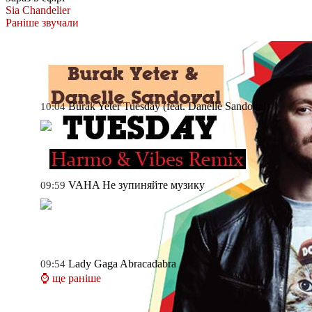
Sia
Chandelier
Раніше звучали
Burak Yeter
Tuesday (feat. Danelle Sandoval)
10:04
VAHA
Не зупиняйте музику
09:59
Lady Gaga
Abracadabra
09:54
⌚ ще раніше