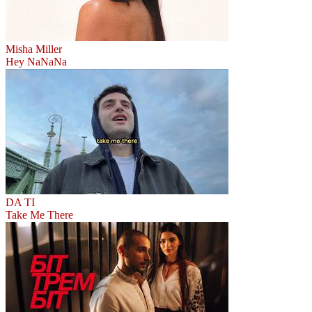
Misha Miller
Hey NaNaNa
DA TI
Take Me There