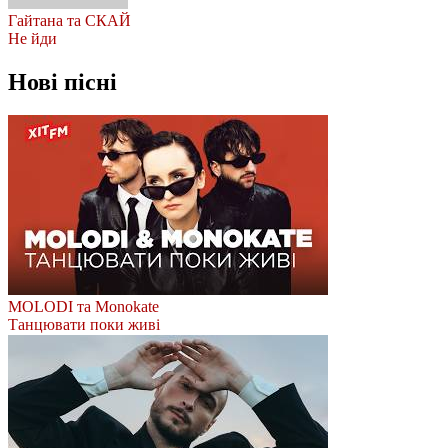
Гайтана та СКАЙ
Не йди
Нові пісні
MOLODI та Monokate
Танцювати поки живі