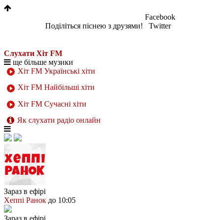
Facebook
Поділіться піснею з друзями!
Twitter
Слухати Хіт FM
ще більше музики
Хіт FM Українські хіти
Хіт FM Найбільші хіти
Хіт FM Сучасні хіти
Як слухати радіо онлайн
Зараз в ефірі
Хеппі Ранок
до 10:05
Зараз в ефірі