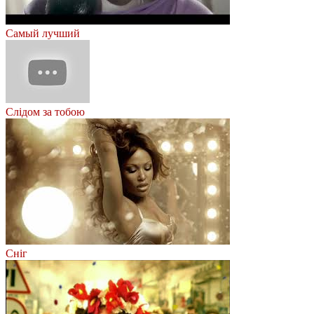
Самый лучший
Слідом за тобою
Сніг