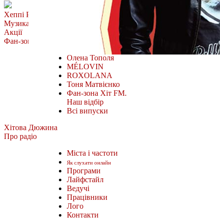
Хеппі Ранок
Музика
Акції
Фан-зона
Олена Тополя
MÉLOVIN
ROXOLANA
Тоня Матвієнко
Фан-зона Хіт FM.
Наш відбір
Всі випуски
Хітова Дюжина
Про радіо
Міста і частоти
Як слухати онлайн
Програми
Лайфстайл
Ведучі
Працівники
Лого
Контакти