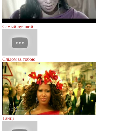
Самый лучший
Слідом за тобою
Танці