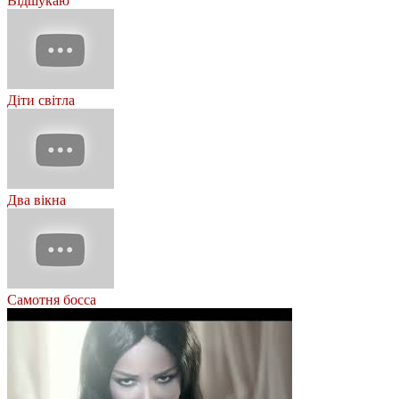
Відшукаю
Діти світла
Два вікна
Самотня босса