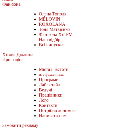
Фан-зона
Олена Тополя
MÉLOVIN
ROXOLANA
Тоня Матвієнко
Фан-зона Хіт FM.
Наш відбір
Всі випуски
Хітова Дюжина
Про радіо
Міста і частоти
Як слухати онлайн
Програми
Лайфстайл
Ведучі
Працівники
Лого
Контакти
Потрібна допомога
Написати нам
Замовити рекламу