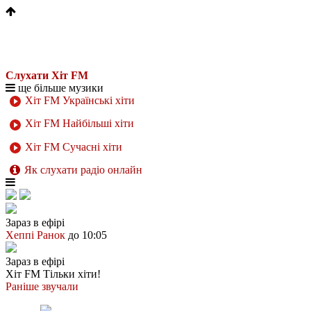
Слухати Хіт FM
ще більше музики
Хіт FM Українські хіти
Хіт FM Найбільші хіти
Хіт FM Сучасні хіти
Як слухати радіо онлайн
Зараз в ефірі
Хеппі Ранок
до 10:05
Зараз в ефірі
Хіт FM
Тільки хіти!
Раніше звучали