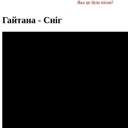
Яка це була пісня?
Гайтана - Сніг