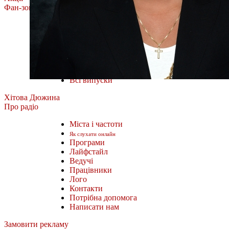
Фан-зона
Олена Тополя
MÉLOVIN
ROXOLANA
Тоня Матвієнко
Фан-зона Хіт FM.
Наш відбір
Всі випуски
Хітова Дюжина
Про радіо
Міста і частоти
Як слухати онлайн
Програми
Лайфстайл
Ведучі
Працівники
Лого
Контакти
Потрібна допомога
Написати нам
Замовити рекламу