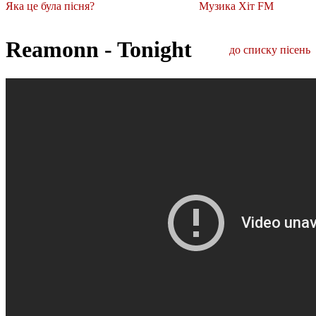
Яка це була пісня?
Музика Хіт FM
Reamonn - Tonight
до списку пісень