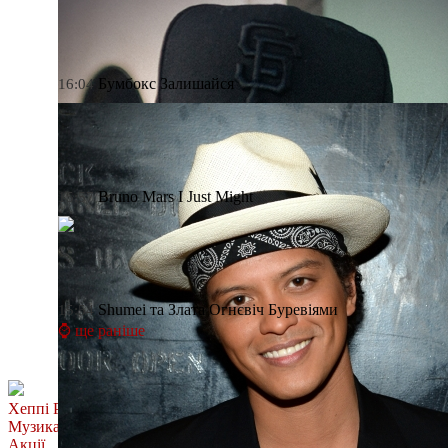
Бумбокс
Залишайся
16:04
Bruno Mars
I Just Might
15:57
Shumei та Злата Огнєвіч
Буревіями
15:54
⌚ ще раніше
Хеппі Ранок
Музика
Акції