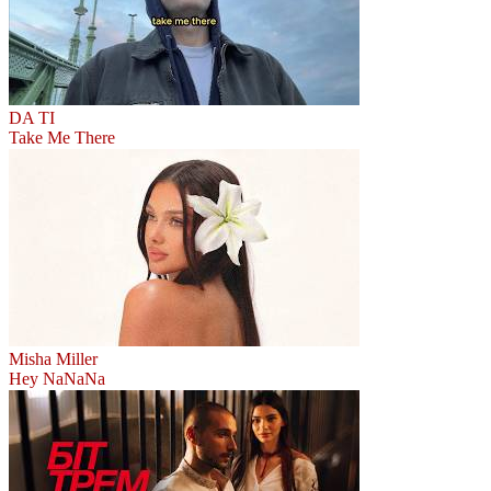
DA TI
Take Me There
Misha Miller
Hey NaNaNa