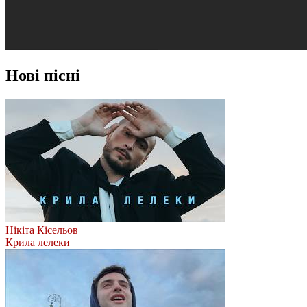
Нові пісні
Нікіта Кісельов
Крила лелеки