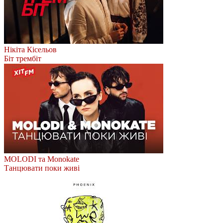
Нікіта Кісельов
Біт трембіт
MOLODI та Monokate
Танцювати поки живі