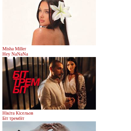
Misha Miller
Hey NaNaNa
Нікіта Кісельов
Біт трембіт