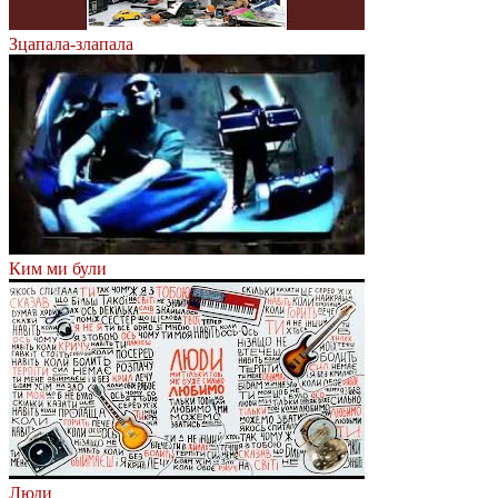
Зцапала-злапала
Ким ми були
Люди