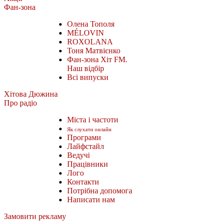
Фан-зона
Олена Тополя
MÉLOVIN
ROXOLANA
Тоня Матвієнко
Фан-зона Хіт FM.
Наш відбір
Всі випуски
Хітова Дюжина
Про радіо
Міста і частоти
Як слухати онлайн
Програми
Лайфстайл
Ведучі
Працівники
Лого
Контакти
Потрібна допомога
Написати нам
Замовити рекламу