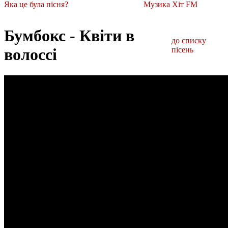
Яка це була пісня?
Музика Хіт FM
Бумбокс - Квіти в
до списку
волоссі
пісень