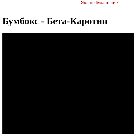
Яка це була пісня?
Бумбокс - Бета-Каротин