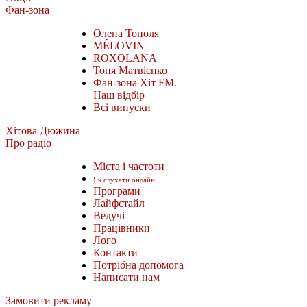
Фан-зона
Олена Тополя
MÉLOVIN
ROXOLANA
Тоня Матвієнко
Фан-зона Хіт FM.
Наш відбір
Всі випуски
Хітова Дюжина
Про радіо
Міста і частоти
Як слухати онлайн
Програми
Лайфстайл
Ведучі
Працівники
Лого
Контакти
Потрібна допомога
Написати нам
Замовити рекламу