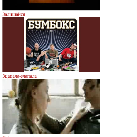
Залишайся
Зцапала-злапала