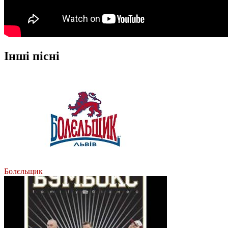
Інші пісні
Болєльщик