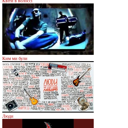
Квіти в волоссі
Ким ми були
Люди