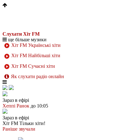
Слухати Хіт FM
ще більше музики
Хіт FM Українські хіти
Хіт FM Найбільші хіти
Хіт FM Сучасні хіти
Як слухати радіо онлайн
Зараз в ефірі
Хеппі Ранок
до 10:05
Зараз в ефірі
Хіт FM
Тільки хіти!
Раніше звучали