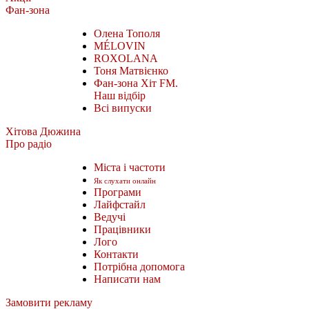
Фан-зона
Олена Тополя
MÉLOVIN
ROXOLANA
Тоня Матвієнко
Фан-зона Хіт FM.
Наш відбір
Всі випуски
Хітова Дюжина
Про радіо
Міста і частоти
Як слухати онлайн
Програми
Лайфстайл
Ведучі
Працівники
Лого
Контакти
Потрібна допомога
Написати нам
Замовити рекламу