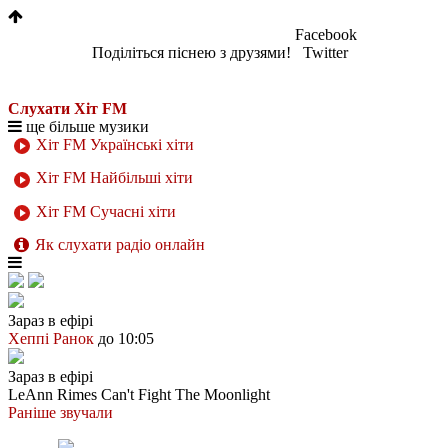
Facebook
Поділіться піснею з друзями!
Twitter
Слухати Хіт FM
ще більше музики
Хіт FM Українські хіти
Хіт FM Найбільші хіти
Хіт FM Сучасні хіти
Як слухати радіо онлайн
Зараз в ефірі
Хеппі Ранок
до 10:05
Зараз в ефірі
LeAnn Rimes
Can't Fight The Moonlight
Раніше звучали