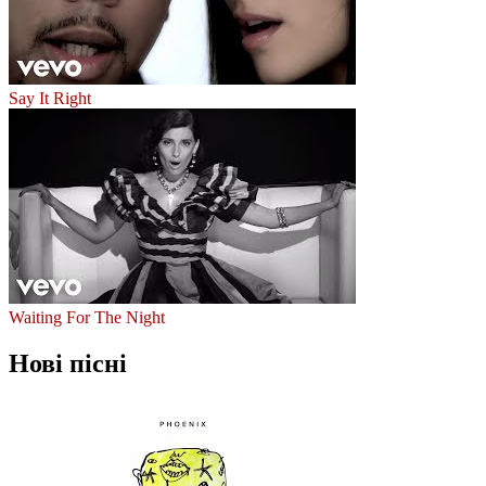
Say It Right
Waiting For The Night
Нові пісні