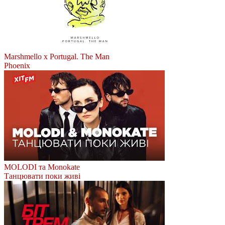
Marshmello x Portugal. The Man
Phoenix
MOLODI та Monokate
Танцювати поки живі