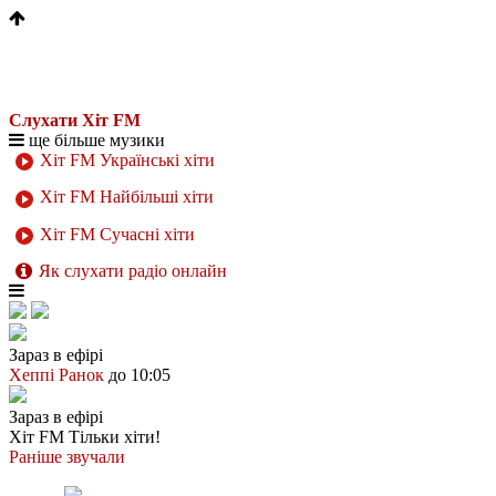
Слухати Хіт FM
ще більше музики
Хіт FM Українські хіти
Хіт FM Найбільші хіти
Хіт FM Сучасні хіти
Як слухати радіо онлайн
Зараз в ефірі
Хеппі Ранок
до 10:05
Зараз в ефірі
Хіт FM
Тільки хіти!
Раніше звучали