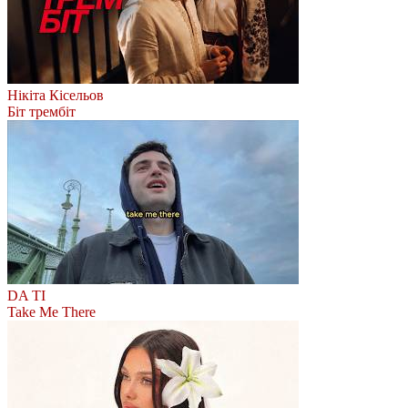
Нікіта Кісельов
Біт трембіт
DA TI
Take Me There