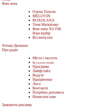
Фан-зона
Олена Тополя
MÉLOVIN
ROXOLANA
Тоня Матвієнко
Фан-зона Хіт FM.
Наш відбір
Всі випуски
Хітова Дюжина
Про радіо
Міста і частоти
Як слухати онлайн
Програми
Лайфстайл
Ведучі
Працівники
Лого
Контакти
Потрібна допомога
Написати нам
Замовити рекламу