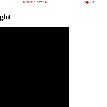
Музика Хіт FM
Афіша
ight