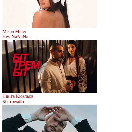
Misha Miller
Hey NaNaNa
Нікіта Кісельов
Біт трембіт