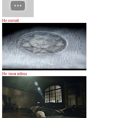
Не питай
Не твоя війна