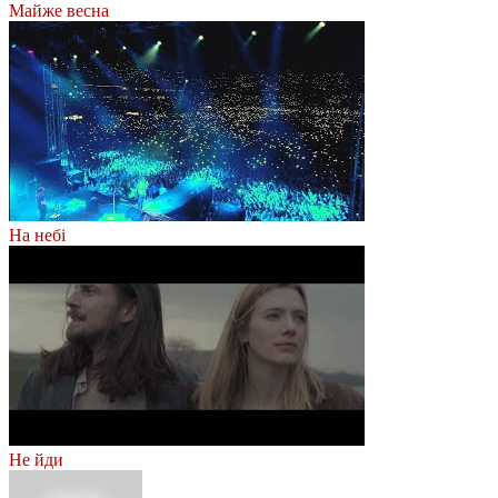
Майже весна
На небі
Не йди