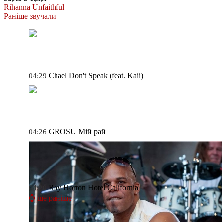
Rihanna
Unfaithful
Раніше звучали
Chael
Don't Speak (feat. Kaii)
04:29
GROSU
Мій рай
04:26
Ray Horton
Hotel California
04:20
⌚ ще раніше