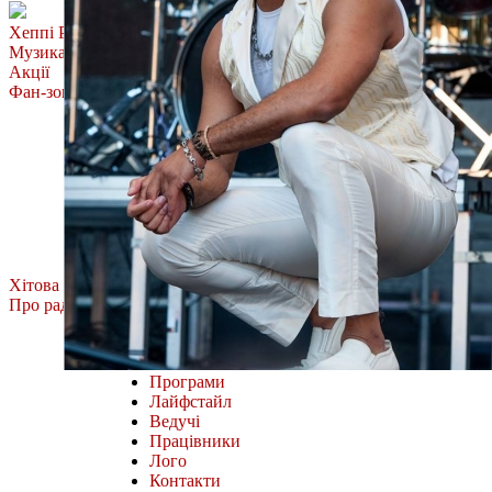
Хеппі Ранок
Музика
Акції
Фан-зона
Олена Тополя
MÉLOVIN
ROXOLANA
Тоня Матвієнко
Фан-зона Хіт FM.
Наш відбір
Всі випуски
Хітова Дюжина
Про радіо
Міста і частоти
Як слухати онлайн
Програми
Лайфстайл
Ведучі
Працівники
Лого
Контакти