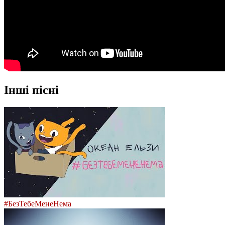
Інші пісні
#БезТебеМенеНема