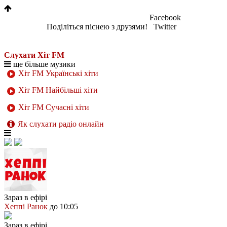
Facebook
Поділіться піснею з друзями!
Twitter
Слухати Хіт FM
ще більше музики
Хіт FM Українські хіти
Хіт FM Найбільші хіти
Хіт FM Сучасні хіти
Як слухати радіо онлайн
Зараз в ефірі
Хеппі Ранок
до 10:05
Зараз в ефірі