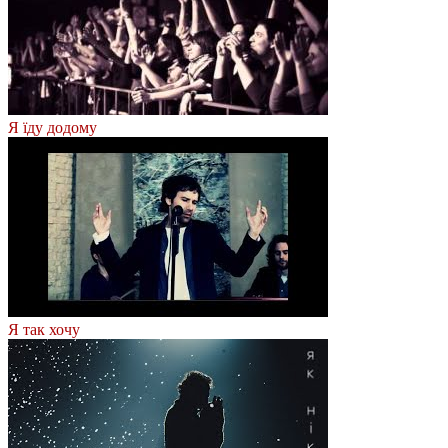
Я їду додому
Я так хочу