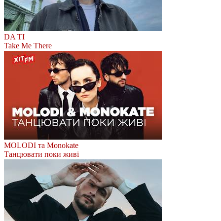
DA TI
Take Me There
MOLODI та Monokate
Танцювати поки живі