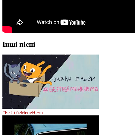
Інші пісні
#БезТебеМенеНема