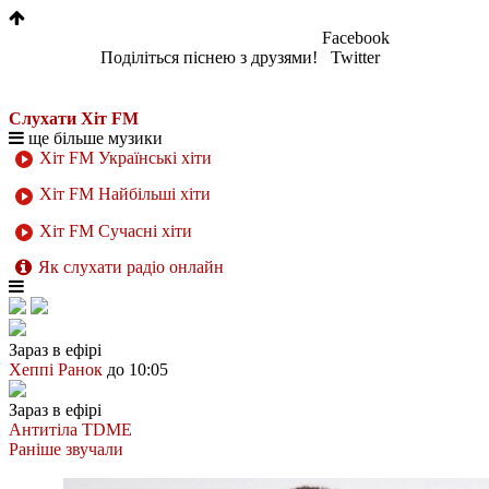
Facebook
Поділіться піснею з друзями!
Twitter
Слухати Хіт FM
ще більше музики
Хіт FM Українські хіти
Хіт FM Найбільші хіти
Хіт FM Сучасні хіти
Як слухати радіо онлайн
Зараз в ефірі
Хеппі Ранок
до 10:05
Зараз в ефірі
Антитіла
TDME
Раніше звучали