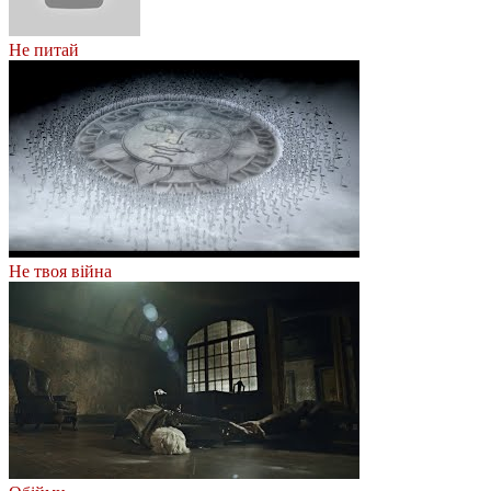
Не питай
Не твоя війна