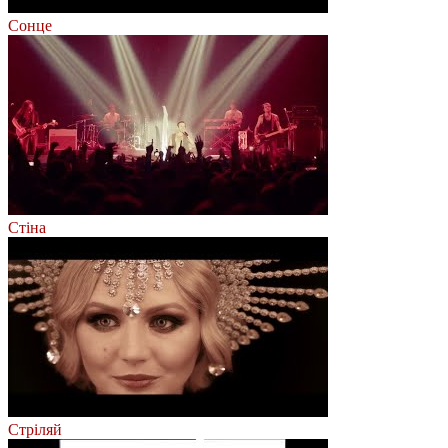
Сонце
Стіна
Стріляй