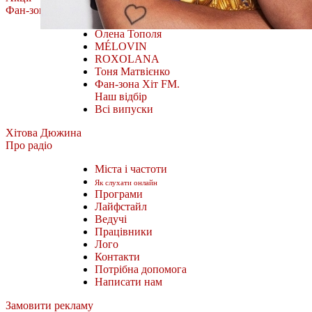
Фан-зона
Олена Тополя
MÉLOVIN
ROXOLANA
Тоня Матвієнко
Фан-зона Хіт FM.
Наш відбір
Всі випуски
Хітова Дюжина
Про радіо
Міста і частоти
Як слухати онлайн
Програми
Лайфстайл
Ведучі
Працівники
Лого
Контакти
Потрібна допомога
Написати нам
Замовити рекламу