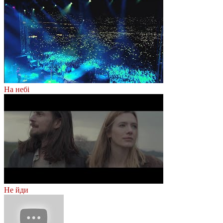
На небі
Не йди