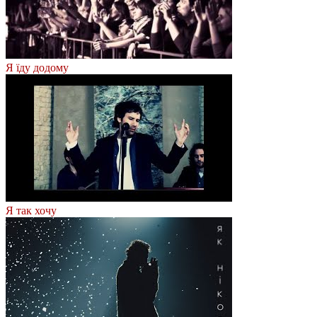
Я їду додому
Я так хочу