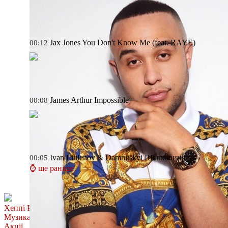
Jax Jones
You Don't Know Me (feat. RAYE)
00:12
James Arthur
Impossible
00:08
Ivan Liulenov & Damnitskyi
Шовковиця
00:05
⌚ ще раніше
Хеппі Ранок
Музика
Акції