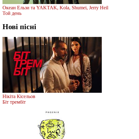
Океан Ельзи та YAKTAK, Kola, Shumei, Jerry Heil
Той день
Нові пісні
Нікіта Кісельов
Біт трембіт