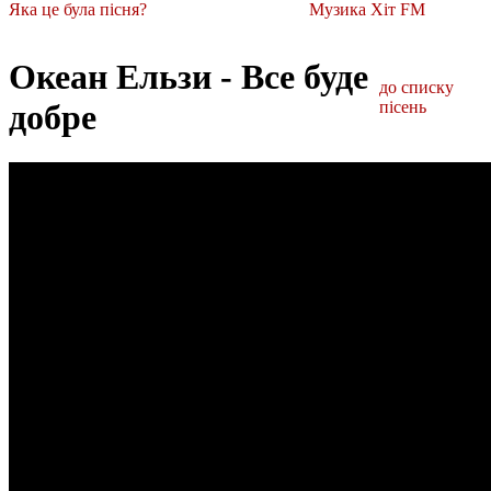
Яка це була пісня?
Музика Хіт FM
Океан Ельзи - Все буде
до списку
добре
пісень