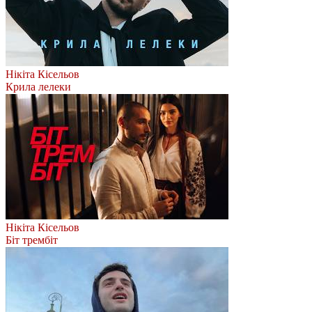
Нікіта Кісельов
Крила лелеки
Нікіта Кісельов
Біт трембіт