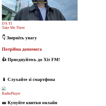
DA TI
Take Me There
👇 Зверніть увагу
Потрібна допомога
👍 Приєднуйтесь до Хіт FM!
📱 Слухайте зі смартфона
RadioPlayer
🎫 Купуйте квитки онлайн