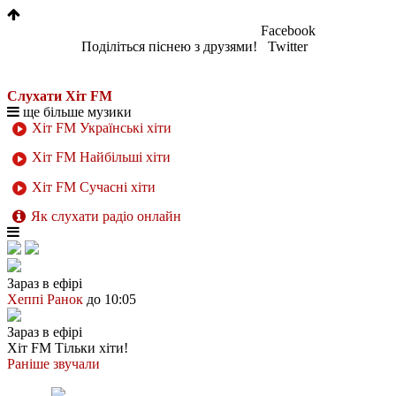
Facebook
Поділіться піснею з друзями!
Twitter
Слухати Хіт FM
ще більше музики
Хіт FM Українські хіти
Хіт FM Найбільші хіти
Хіт FM Сучасні хіти
Як слухати радіо онлайн
Зараз в ефірі
Хеппі Ранок
до 10:05
Зараз в ефірі
Хіт FM
Тільки хіти!
Раніше звучали