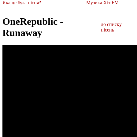
Яка це була пісня?
Музика Хіт FM
OneRepublic -
до списку
Runaway
пісень