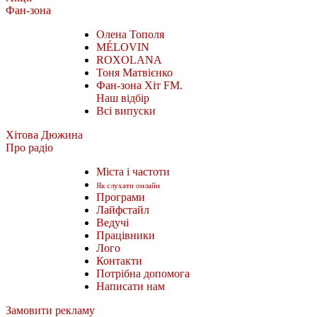
Фан-зона
Олена Тополя
MÉLOVIN
ROXOLANA
Тоня Матвієнко
Фан-зона Хіт FM.
Наш відбір
Всі випуски
Хітова Дюжина
Про радіо
Міста і частоти
Як слухати онлайн
Програми
Лайфстайл
Ведучі
Працівники
Лого
Контакти
Потрібна допомога
Написати нам
Замовити рекламу