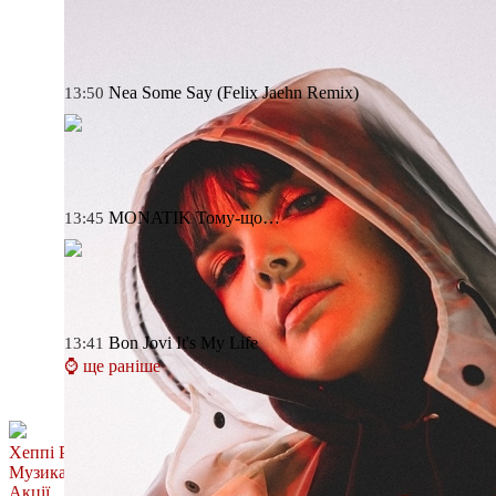
Nea
Some Say (Felix Jaehn Remix)
13:50
MONATIK
Тому-що…
13:45
Bon Jovi
It's My Life
13:41
⌚ ще раніше
Хеппі Ранок
Музика
Акції