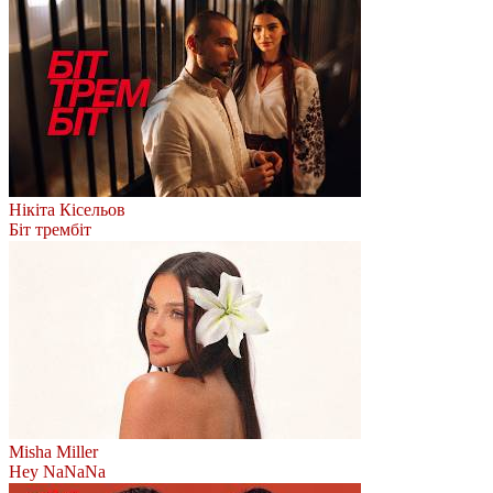
Нікіта Кісельов
Біт трембіт
Misha Miller
Hey NaNaNa