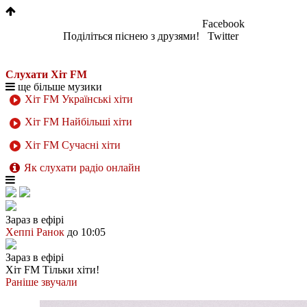
Facebook
Поділіться піснею з друзями!
Twitter
Слухати Хіт FM
ще більше музики
Хіт FM Українські хіти
Хіт FM Найбільші хіти
Хіт FM Сучасні хіти
Як слухати радіо онлайн
Зараз в ефірі
Хеппі Ранок
до 10:05
Зараз в ефірі
Хіт FM
Тільки хіти!
Раніше звучали