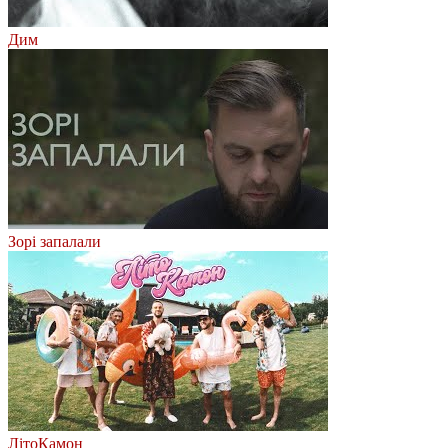
Дим
Зорі запалали
ЛітоКамон