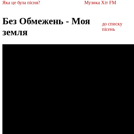
Яка це була пісня?
Музика Хіт FM
Без Обмежень - Моя
до списку
земля
пісень