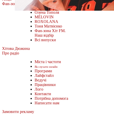
Фан-зона
Олена Тополя
MÉLOVIN
ROXOLANA
Тоня Матвієнко
Фан-зона Хіт FM.
Наш відбір
Всі випуски
Хітова Дюжина
Про радіо
Міста і частоти
Як слухати онлайн
Програми
Лайфстайл
Ведучі
Працівники
Лого
Контакти
Потрібна допомога
Написати нам
Замовити рекламу