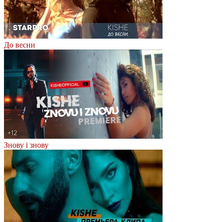
До весни
Знову і знову