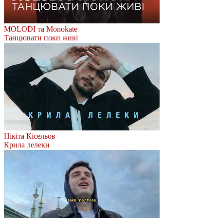
MOLODI та Monokate
Танцювати поки живі
Нікіта Кісельов
Крила лелеки