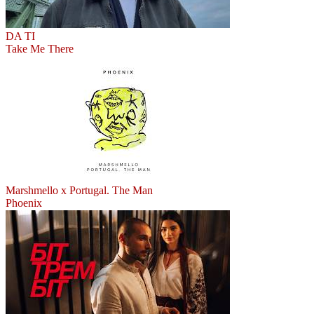
DA TI
Take Me There
Marshmello x Portugal. The Man
Phoenix