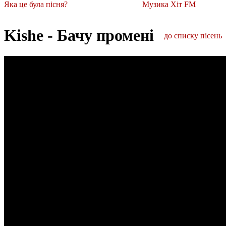
Яка це була пісня?
Музика Хіт FM
Kishe - Бачу променi
до списку пісень