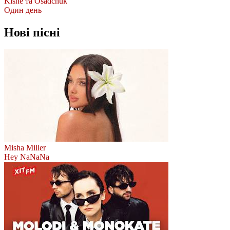
Kishe та Osadchuk
Один день
Нові пісні
Misha Miller
Hey NaNaNa