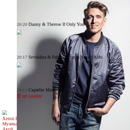
Danny & Therese
If Only You
20:20
Sevdaliza & Pabllo Vittar & Yseult
Alibi
20:17
Скрябін
Мам
20:13
⌚ ще раніше
Хеппі Ранок
Музика
Акції