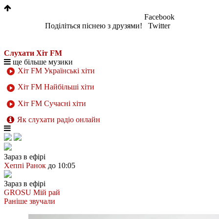
Facebook
Поділіться піснею з друзями!
Twitter
Слухати Хіт FM
ще більше музики
Хіт FM Українські хіти
Хіт FM Найбільші хіти
Хіт FM Сучасні хіти
Як слухати радіо онлайн
Зараз в ефірі
Хеппі Ранок
до 10:05
Зараз в ефірі
GROSU
Мій рай
Раніше звучали