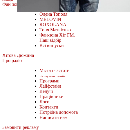
Фан-зона
Олена Тополя
MÉLOVIN
ROXOLANA
Тоня Матвієнко
Фан-зона Хіт FM.
Наш відбір
Всі випуски
Хітова Дюжина
Про радіо
Міста і частоти
Як слухати онлайн
Програми
Лайфстайл
Ведучі
Працівники
Лого
Контакти
Потрібна допомога
Написати нам
Замовити рекламу