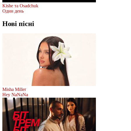
Kishe та Osadchuk
Один день
Нові пісні
Misha Miller
Hey NaNaNa