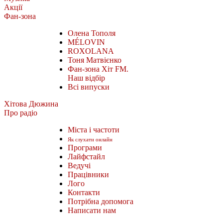
Акції
Фан-зона
Олена Тополя
MÉLOVIN
ROXOLANA
Тоня Матвієнко
Фан-зона Хіт FM.
Наш відбір
Всі випуски
Хітова Дюжина
Про радіо
Міста і частоти
Як слухати онлайн
Програми
Лайфстайл
Ведучі
Працівники
Лого
Контакти
Потрібна допомога
Написати нам