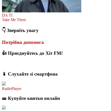
DA TI
Take Me There
👇 Зверніть увагу
Потрібна допомога
👍 Приєднуйтесь до Хіт FM!
📱 Слухайте зі смартфона
RadioPlayer
🎫 Купуйте квитки онлайн