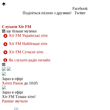
Facebook
Поділіться піснею з друзями!
Twitter
Слухати Хіт FM
ще більше музики
Хіт FM Українські хіти
Хіт FM Найбільші хіти
Хіт FM Сучасні хіти
Як слухати радіо онлайн
Зараз в ефірі
Хеппі Ранок
до 10:05
Зараз в ефірі
Хіт FM
Тільки хіти!
Раніше звучали