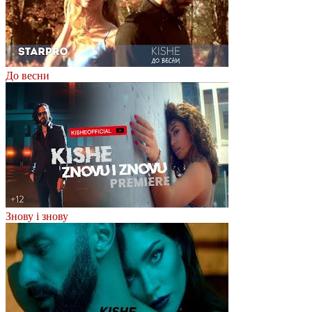
До весни
Знову і знову