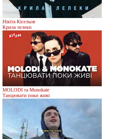
Нікіта Кісельов
Крила лелеки
MOLODI та Monokate
Танцювати поки живі