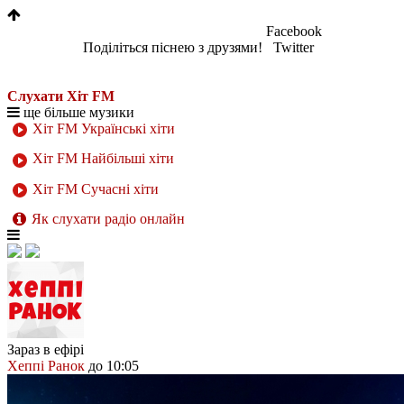
Facebook
Поділіться піснею з друзями!
Twitter
Слухати Хіт FM
ще більше музики
Хіт FM Українські хіти
Хіт FM Найбільші хіти
Хіт FM Сучасні хіти
Як слухати радіо онлайн
Зараз в ефірі
Хеппі Ранок
до 10:05