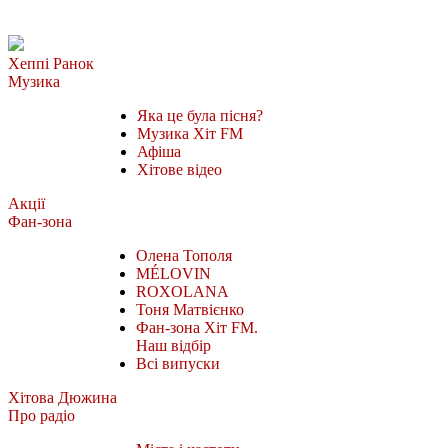
Хеппі Ранок
Музика
Яка це була пісня?
Музика Хіт FM
Афіша
Хітове відео
Акції
Фан-зона
Олена Тополя
MÉLOVIN
ROXOLANA
Тоня Матвієнко
Фан-зона Хіт FM.
Наш відбір
Всі випуски
Хітова Дюжина
Про радіо