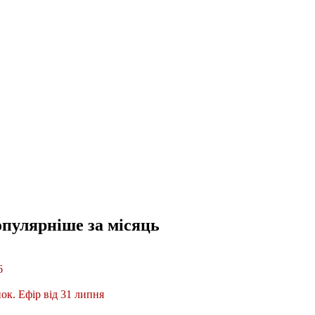
опулярніше
за місяць
6
ок. Ефір від 31 липня