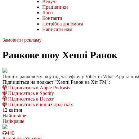
Ведучі
Працівники
Лого
Контакти
Потрібна допомога
Написати нам
Замовити рекламу
Ранкове шоу Хеппі Ранок
Пишіть ранковому шоу під час ефіру у Viber та WhatsApp за но
Підпишіться на подкаст "Хеппі Ранок на Хіт FM":
Підписатись в Apple Podcasts
Підписатись в Spotify
Підписатись в Deezer
Підписатись в інших додатках
12 квітня
Найновіше
Найкраще
440
Patriot для України