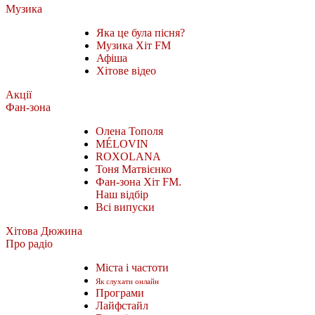
Музика
Яка це була пісня?
Музика Хіт FM
Афіша
Хітове відео
Акції
Фан-зона
Олена Тополя
MÉLOVIN
ROXOLANA
Тоня Матвієнко
Фан-зона Хіт FM.
Наш відбір
Всі випуски
Хітова Дюжина
Про радіо
Міста і частоти
Як слухати онлайн
Програми
Лайфстайл