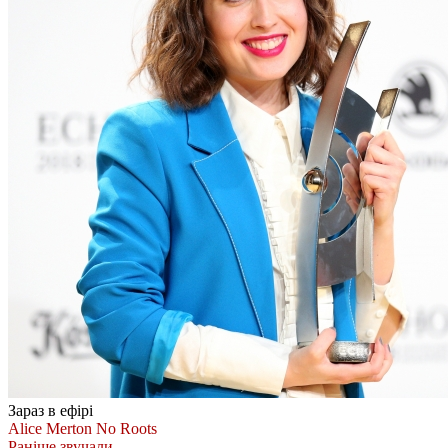
Зараз в ефірі
Alice Merton
No Roots
Раніше звучали