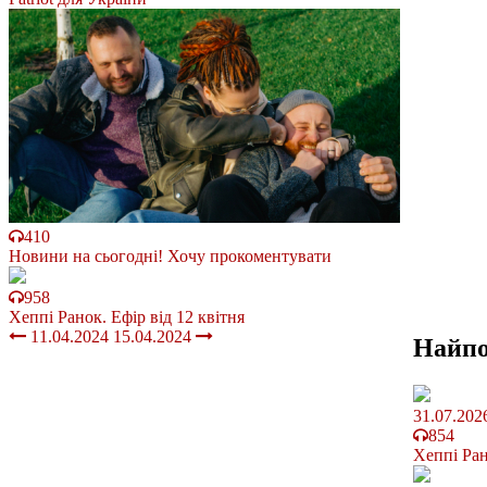
410
Новини на сьогодні! Хочу прокоментувати
958
Хеппі Ранок. Ефір від 12 квітня
11.04.2024
15.04.2024
Найп
31.07.202
854
Хеппі Ран