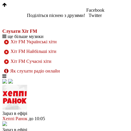
Facebook
Поділіться піснею з друзями!
Twitter
Слухати Хіт FM
ще більше музики
Хіт FM Українські хіти
Хіт FM Найбільші хіти
Хіт FM Сучасні хіти
Як слухати радіо онлайн
Зараз в ефірі
Хеппі Ранок
до 10:05
Зараз в ефірі