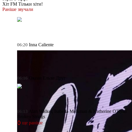
Хіт FM
Тільки хіти!
Раніше звучали
Inna
Caliente
06:20
Океан Ельзи
Друг
06:16
Alan Walker, Isabella Melkman & Katherine O'Ryan
06:13
Broken Strings
⌚ ще раніше