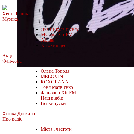
Хеппі Ранок
Музика
Яка це була пісня?
Музика Хіт FM
Афіша
Хітове відео
Акції
Фан-зона
Олена Тополя
MÉLOVIN
ROXOLANA
Тоня Матвієнко
Фан-зона Хіт FM.
Наш відбір
Всі випуски
Хітова Дюжина
Про радіо
Міста і частоти