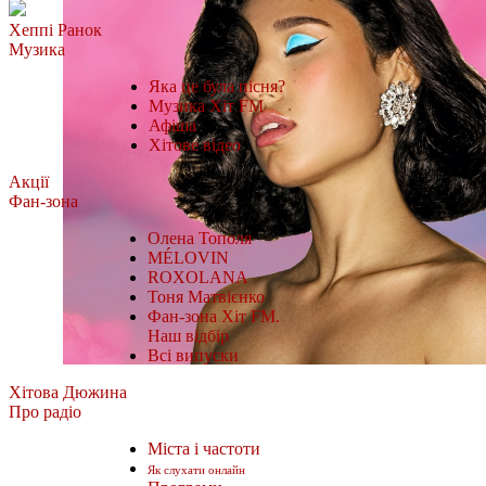
Хеппі Ранок
Музика
Яка це була пісня?
Музика Хіт FM
Афіша
Хітове відео
Акції
Фан-зона
Олена Тополя
MÉLOVIN
ROXOLANA
Тоня Матвієнко
Фан-зона Хіт FM.
Наш відбір
Всі випуски
Хітова Дюжина
Про радіо
Міста і частоти
Як слухати онлайн