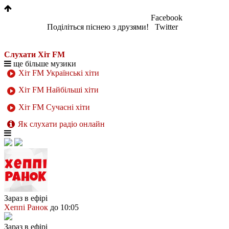
Facebook
Поділіться піснею з друзями!
Twitter
Слухати Хіт FM
ще більше музики
Хіт FM Українські хіти
Хіт FM Найбільші хіти
Хіт FM Сучасні хіти
Як слухати радіо онлайн
Зараз в ефірі
Хеппі Ранок
до 10:05
Зараз в ефірі