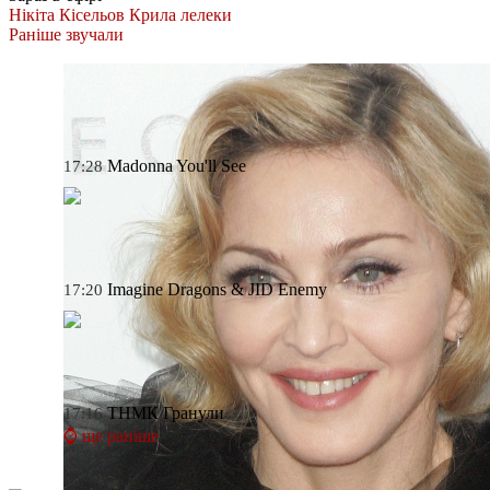
Нікіта Кісельов
Крила лелеки
Раніше звучали
Madonna
You'll See
17:28
Imagine Dragons & JID
Enemy
17:20
ТНМК
Гранули
17:16
⌚ ще раніше