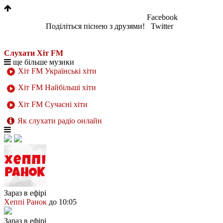
Facebook
Поділіться піснею з друзями!
Twitter
Слухати Хіт FM
ще більше музики
Хіт FM Українські хіти
Хіт FM Найбільші хіти
Хіт FM Сучасні хіти
Як слухати радіо онлайн
Зараз в ефірі
Хеппі Ранок
до 10:05
Зараз в ефірі