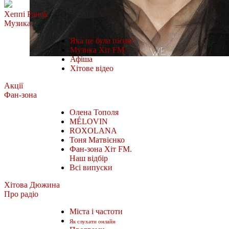
Хеппі Ранок
Музика
Яка це була пісня?
Музика Хіт FM
Афіша
Хітове відео
Акції
Фан-зона
Олена Тополя
MÉLOVIN
ROXOLANA
Тоня Матвієнко
Фан-зона Хіт FM.
Наш відбір
Всі випуски
Хітова Дюжина
Про радіо
Міста і частоти
Як слухати онлайн