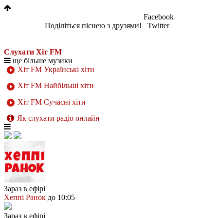
Facebook
Поділіться піснею з друзями!
Twitter
Слухати Хіт FM
ще більше музики
Хіт FM Українські хіти
Хіт FM Найбільші хіти
Хіт FM Сучасні хіти
Як слухати радіо онлайн
Зараз в ефірі
Хеппі Ранок
до 10:05
Зараз в ефірі