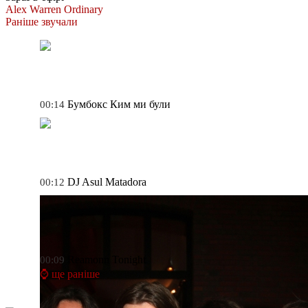
Alex Warren
Ordinary
Раніше звучали
Бумбокс
Ким ми були
00:14
DJ Asul
Matadora
00:12
Reamonn
Tonight
00:09
⌚ ще раніше