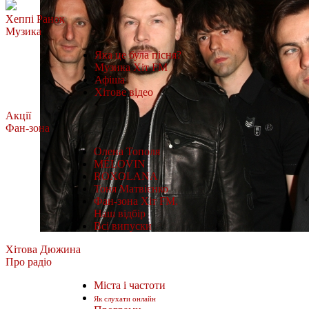
Хеппі Ранок
Музика
Яка це була пісня?
Музика Хіт FM
Афіша
Хітове відео
Акції
Фан-зона
Олена Тополя
MÉLOVIN
ROXOLANA
Тоня Матвієнко
Фан-зона Хіт FM.
Наш відбір
Всі випуски
Хітова Дюжина
Про радіо
Міста і частоти
Як слухати онлайн