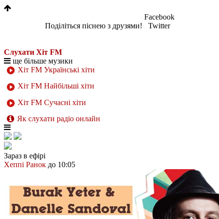
Facebook
Поділіться піснею з друзями!
Twitter
Слухати Хіт FM
ще більше музики
Хіт FM Українські хіти
Хіт FM Найбільші хіти
Хіт FM Сучасні хіти
Як слухати радіо онлайн
Зараз в ефірі
Хеппі Ранок
до 10:05