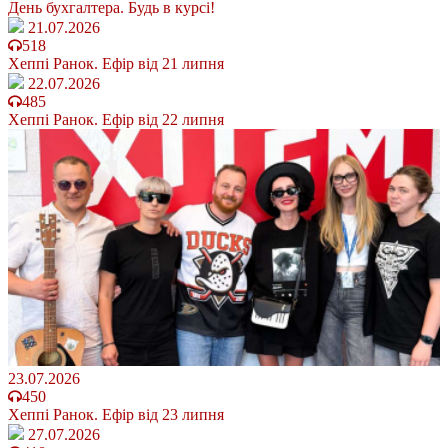
День бухгалтера. Будь в курсі!
21.07.2026
518
Хеппі Ранок. Ефір від 21 липня
22.07.2026
485
Хеппі Ранок. Ефір від 22 липня
23.07.2026
450
Хеппі Ранок. Ефір від 23 липня
27.07.2026