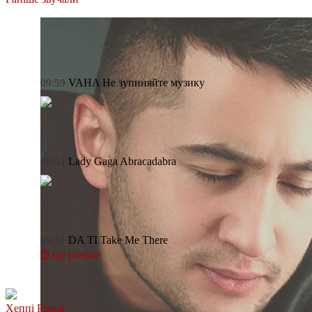
VAHA
Не зупиняйте музику
09:59
Lady Gaga
Abracadabra
09:54
DA TI
Take Me There
09:51
⌚ ще раніше
Хеппі Ранок