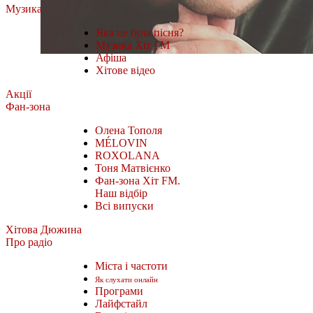
Музика
Яка це була пісня?
Музика Хіт FM
Афіша
Хітове відео
Акції
Фан-зона
Олена Тополя
MÉLOVIN
ROXOLANA
Тоня Матвієнко
Фан-зона Хіт FM.
Наш відбір
Всі випуски
Хітова Дюжина
Про радіо
Міста і частоти
Як слухати онлайн
Програми
Лайфстайл