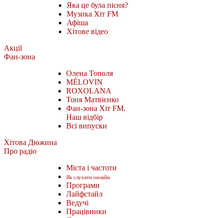
Яка це була пісня?
Музика Хіт FM
Афіша
Хітове відео
Акції
Фан-зона
Олена Тополя
MÉLOVIN
ROXOLANA
Тоня Матвієнко
Фан-зона Хіт FM.
Наш відбір
Всі випуски
Хітова Дюжина
Про радіо
Міста і частоти
Як слухати онлайн
Програми
Лайфстайл
Ведучі
Працівники