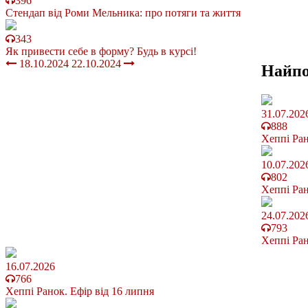
396
Стендап від Роми Мельника: про потяги та життя
343
Як привести себе в форму? Будь в курсі!
18.10.2024
22.10.2024
Найп
31.07.202
888
Хеппі Ран
10.07.202
802
Хеппі Ран
24.07.202
793
Хеппі Ран
16.07.2026
766
Хеппі Ранок. Ефір від 16 липня