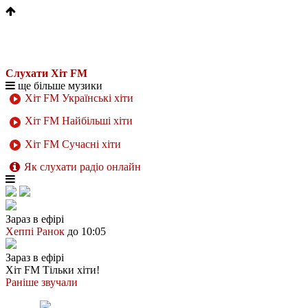
Слухати Хіт FM
ще більше музики
Хіт FM Українські хіти
Хіт FM Найбільші хіти
Хіт FM Сучасні хіти
Як слухати радіо онлайн
Зараз в ефірі
Хеппі Ранок
до 10:05
Зараз в ефірі
Хіт FM
Тільки хіти!
Раніше звучали