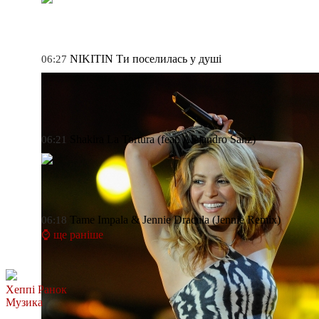
NIKITIN
Ти поселилась у душі
06:27
Shakira
La Tortura (feat. Alejandro Sanz)
06:21
Tame Impala & Jennie
Dracula (Jennie Remix)
06:18
⌚ ще раніше
Хеппі Ранок
Музика