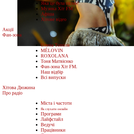
Яка це була пісня?
Музика Хіт FM
Афіша
Хітове відео
Акції
Фан-зона
Олена Тополя
MÉLOVIN
ROXOLANA
Тоня Матвієнко
Фан-зона Хіт FM.
Наш відбір
Всі випуски
Хітова Дюжина
Про радіо
Міста і частоти
Як слухати онлайн
Програми
Лайфстайл
Ведучі
Працівники