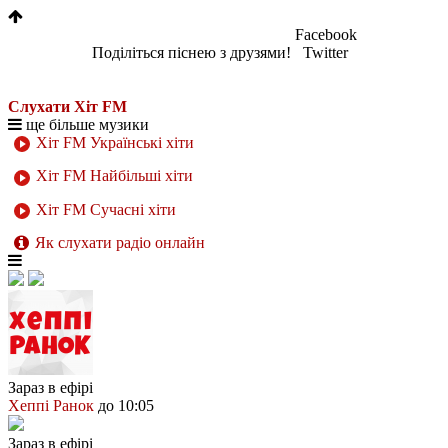
Facebook
Поділіться піснею з друзями!
Twitter
Слухати Хіт FM
ще більше музики
Хіт FM Українські хіти
Хіт FM Найбільші хіти
Хіт FM Сучасні хіти
Як слухати радіо онлайн
Зараз в ефірі
Хеппі Ранок
до 10:05
Зараз в ефірі