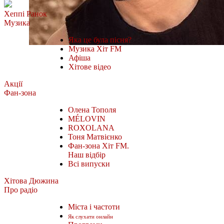
Хеппі Ранок
Музика
Яка це була пісня?
Музика Хіт FM
Афіша
Хітове відео
Акції
Фан-зона
Олена Тополя
MÉLOVIN
ROXOLANA
Тоня Матвієнко
Фан-зона Хіт FM.
Наш відбір
Всі випуски
Хітова Дюжина
Про радіо
Міста і частоти
Як слухати онлайн