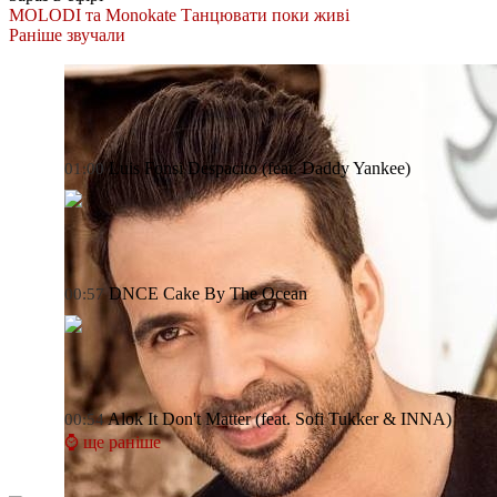
MOLODI та Monokate
Танцювати поки живі
Раніше звучали
Luis Fonsi
Despacito (feat. Daddy Yankee)
01:00
DNCE
Cake By The Ocean
00:57
Alok
It Don't Matter (feat. Sofi Tukker & INNA)
00:54
⌚ ще раніше