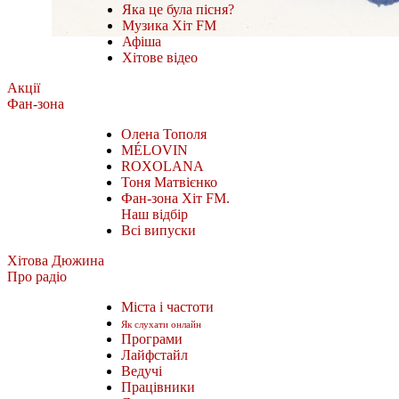
Яка це була пісня?
Музика Хіт FM
Афіша
Хітове відео
Акції
Фан-зона
Олена Тополя
MÉLOVIN
ROXOLANA
Тоня Матвієнко
Фан-зона Хіт FM.
Наш відбір
Всі випуски
Хітова Дюжина
Про радіо
Міста і частоти
Як слухати онлайн
Програми
Лайфстайл
Ведучі
Працівники