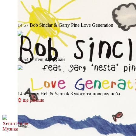
Bob Sinclar & Garry Pine
Love Generation
14:57
Parfeniuk
Врубай
14:54
Jerry Heil & Yarmak
З якого ти поверху неба
14:45
⌚ ще раніше
Хеппі Ранок
Музика