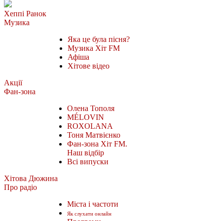
Хеппі Ранок
Музика
Яка це була пісня?
Музика Хіт FM
Афіша
Хітове відео
Акції
Фан-зона
Олена Тополя
MÉLOVIN
ROXOLANA
Тоня Матвієнко
Фан-зона Хіт FM.
Наш відбір
Всі випуски
Хітова Дюжина
Про радіо
Міста і частоти
Як слухати онлайн