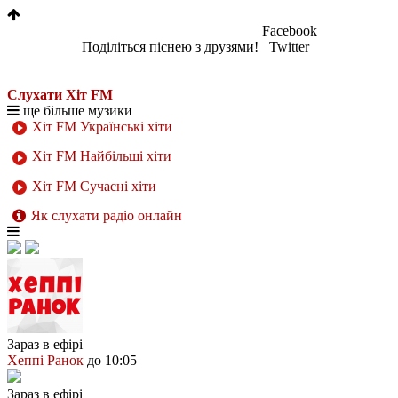
Facebook
Поділіться піснею з друзями!
Twitter
Слухати Хіт FM
ще більше музики
Хіт FM Українські хіти
Хіт FM Найбільші хіти
Хіт FM Сучасні хіти
Як слухати радіо онлайн
Зараз в ефірі
Хеппі Ранок
до 10:05
Зараз в ефірі