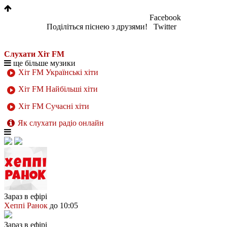
Facebook
Поділіться піснею з друзями!
Twitter
Слухати Хіт FM
ще більше музики
Хіт FM Українські хіти
Хіт FM Найбільші хіти
Хіт FM Сучасні хіти
Як слухати радіо онлайн
Зараз в ефірі
Хеппі Ранок
до 10:05
Зараз в ефірі