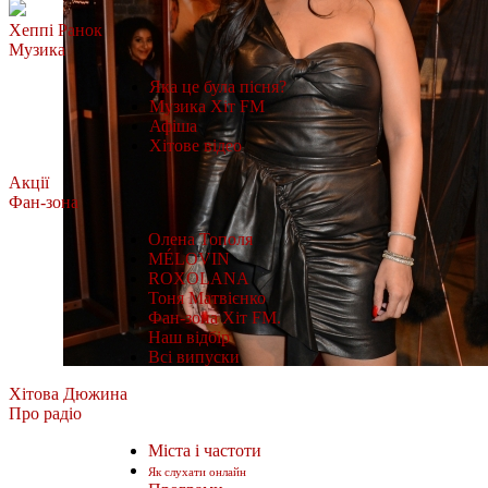
Хеппі Ранок
Музика
Яка це була пісня?
Музика Хіт FM
Афіша
Хітове відео
Акції
Фан-зона
Олена Тополя
MÉLOVIN
ROXOLANA
Тоня Матвієнко
Фан-зона Хіт FM.
Наш відбір
Всі випуски
Хітова Дюжина
Про радіо
Міста і частоти
Як слухати онлайн