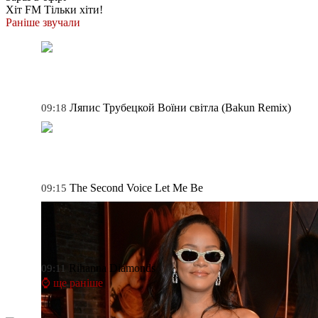
Хіт FM
Тільки хіти!
Раніше звучали
Ляпис Трубецкой
Воїни світла (Bakun Remix)
09:18
The Second Voice
Let Me Be
09:15
Rihanna
Diamonds
09:11
⌚ ще раніше