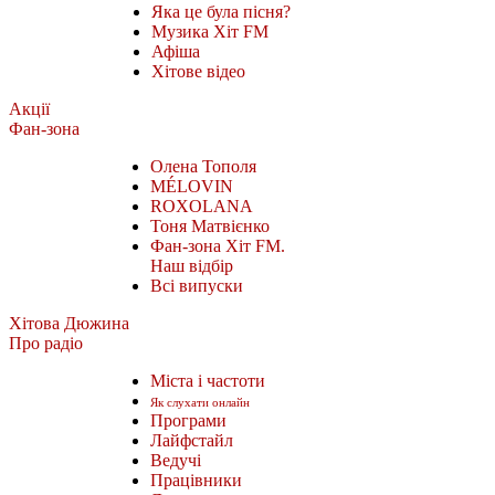
Яка це була пісня?
Музика Хіт FM
Афіша
Хітове відео
Акції
Фан-зона
Олена Тополя
MÉLOVIN
ROXOLANA
Тоня Матвієнко
Фан-зона Хіт FM.
Наш відбір
Всі випуски
Хітова Дюжина
Про радіо
Міста і частоти
Як слухати онлайн
Програми
Лайфстайл
Ведучі
Працівники