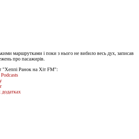
ькими маршрутками і поки з нього не вибило весь дух, записав
режень про пасажирів.
т "Хеппі Ранок на Хіт FM":
Podcasts
y
r
 додатках