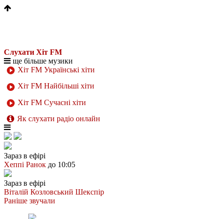
Слухати Хіт FM
ще більше музики
Хіт FM Українські хіти
Хіт FM Найбільші хіти
Хіт FM Сучасні хіти
Як слухати радіо онлайн
Зараз в ефірі
Хеппі Ранок
до 10:05
Зараз в ефірі
Віталій Козловський
Шекспір
Раніше звучали