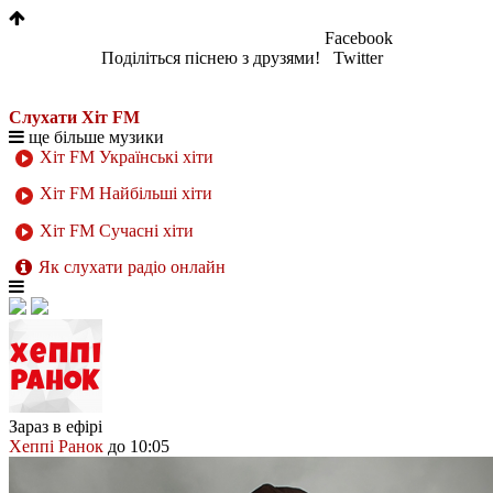
Facebook
Поділіться піснею з друзями!
Twitter
Слухати Хіт FM
ще більше музики
Хіт FM Українські хіти
Хіт FM Найбільші хіти
Хіт FM Сучасні хіти
Як слухати радіо онлайн
Зараз в ефірі
Хеппі Ранок
до 10:05