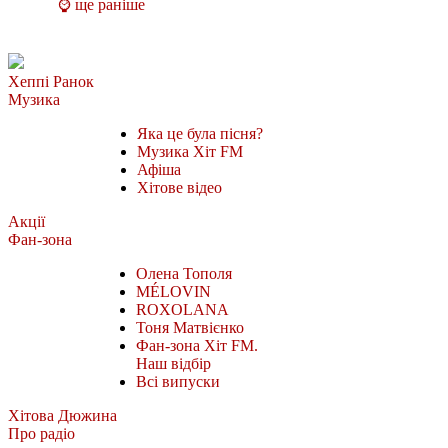
⌚ ще раніше
Хеппі Ранок
Музика
Яка це була пісня?
Музика Хіт FM
Афіша
Хітове відео
Акції
Фан-зона
Олена Тополя
MÉLOVIN
ROXOLANA
Тоня Матвієнко
Фан-зона Хіт FM.
Наш відбір
Всі випуски
Хітова Дюжина
Про радіо