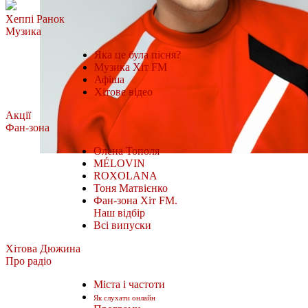
Хеппі Ранок
Музика
Яка це була пісня?
Музика Хіт FM
Афіша
Хітове відео
Акції
Фан-зона
Олена Тополя
MÉLOVIN
ROXOLANA
Тоня Матвієнко
Фан-зона Хіт FM.
Наш відбір
Всі випуски
Хітова Дюжина
Про радіо
Міста і частоти
Як слухати онлайн