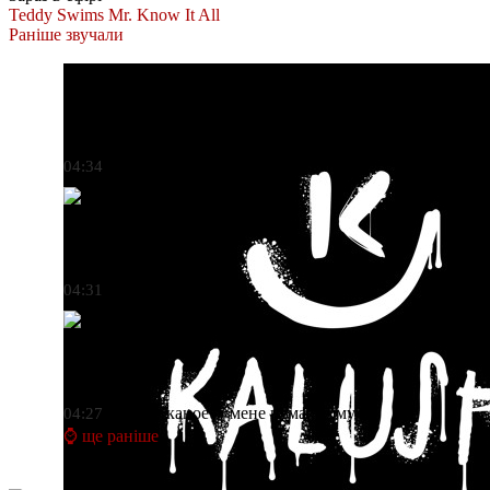
Teddy Swims
Mr. Know It All
Раніше звучали
KALUSH
Додому (feat. Skofka)
04:34
Loreen
Euphoria
04:31
Один в каное
У мене немає дому
04:27
⌚ ще раніше