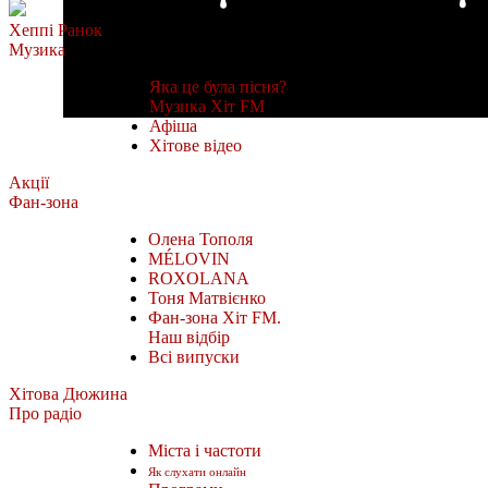
Хеппі Ранок
Музика
Яка це була пісня?
Музика Хіт FM
Афіша
Хітове відео
Акції
Фан-зона
Олена Тополя
MÉLOVIN
ROXOLANA
Тоня Матвієнко
Фан-зона Хіт FM.
Наш відбір
Всі випуски
Хітова Дюжина
Про радіо
Міста і частоти
Як слухати онлайн