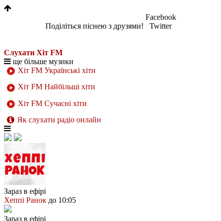
Facebook
Поділіться піснею з друзями!
Twitter
Слухати Хіт FM
ще більше музики
Хіт FM Українські хіти
Хіт FM Найбільші хіти
Хіт FM Сучасні хіти
Як слухати радіо онлайн
Зараз в ефірі
Хеппі Ранок
до 10:05
Зараз в ефірі