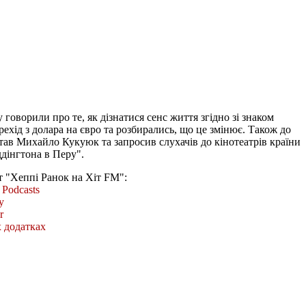
 говорили про те, як дізнатися сенс життя згідно зі знаком
рехід з долара на євро та розбирались, що це змінює. Також до
ітав Михайло Кукуюк та запросив слухачів до кінотеатрів країни
дінгтона в Перу".
т "Хеппі Ранок на Хіт FM":
Podcasts
y
r
 додатках