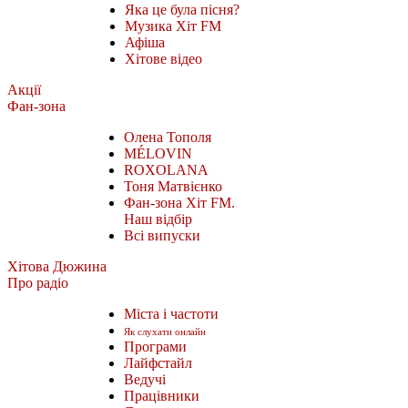
Яка це була пісня?
Музика Хіт FM
Афіша
Хітове відео
Акції
Фан-зона
Олена Тополя
MÉLOVIN
ROXOLANA
Тоня Матвієнко
Фан-зона Хіт FM.
Наш відбір
Всі випуски
Хітова Дюжина
Про радіо
Міста і частоти
Як слухати онлайн
Програми
Лайфстайл
Ведучі
Працівники