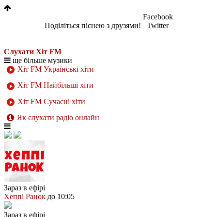
Facebook
Поділіться піснею з друзями!
Twitter
Слухати Хіт FM
ще більше музики
Хіт FM Українські хіти
Хіт FM Найбільші хіти
Хіт FM Сучасні хіти
Як слухати радіо онлайн
Зараз в ефірі
Хеппі Ранок
до 10:05
Зараз в ефірі