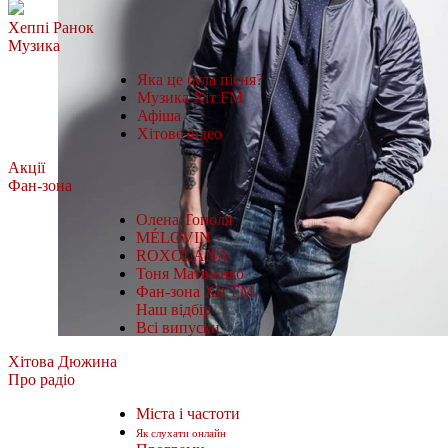
Хеппі Ранок
Музика
Яка це була пісня?
Музика Хіт FM
Афіша
Хітове відео
Акції
Фан-зона
Олена Тополя
MÉLOVIN
ROXOLANA
Тоня Матвієнко
Фан-зона Хіт FM.
Наш відбір
Всі випуски
Хітова Дюжина
Про радіо
Міста і частоти
Як слухати онлайн