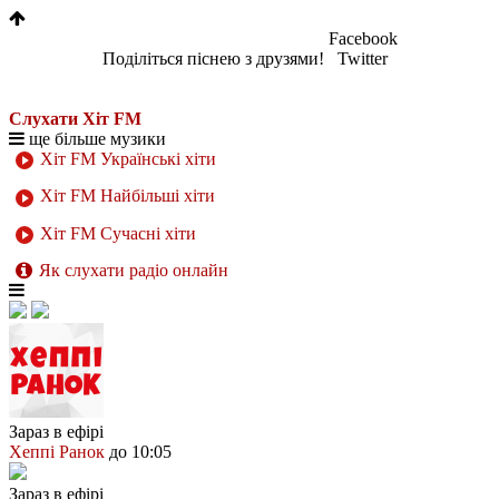
Facebook
Поділіться піснею з друзями!
Twitter
Слухати Хіт FM
ще більше музики
Хіт FM Українські хіти
Хіт FM Найбільші хіти
Хіт FM Сучасні хіти
Як слухати радіо онлайн
Зараз в ефірі
Хеппі Ранок
до 10:05
Зараз в ефірі