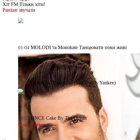
Хіт FM
Тільки хіти!
Раніше звучали
MOLODI та Monokate
Танцювати поки живі
01:04
Luis Fonsi
Despacito (feat. Daddy Yankee)
01:00
DNCE
Cake By The Ocean
00:57
⌚ ще раніше