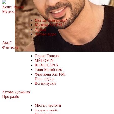
Хеппі Ранок
Музика
Яка це була пісня?
Музика Хіт FM
Афіша
Хітове відео
Акції
Фан-зона
Олена Тополя
MÉLOVIN
ROXOLANA
Тоня Матвієнко
Фан-зона Хіт FM.
Наш відбір
Всі випуски
Хітова Дюжина
Про радіо
Міста і частоти
Як слухати онлайн