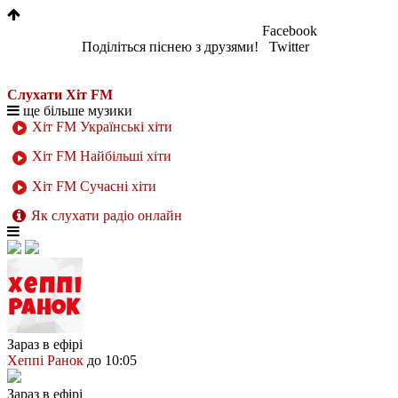
Facebook
Поділіться піснею з друзями!
Twitter
Слухати Хіт FM
ще більше музики
Хіт FM Українські хіти
Хіт FM Найбільші хіти
Хіт FM Сучасні хіти
Як слухати радіо онлайн
Зараз в ефірі
Хеппі Ранок
до 10:05
Зараз в ефірі