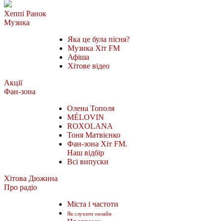
Хеппі Ранок
Музика
Яка це була пісня?
Музика Хіт FM
Афіша
Хітове відео
Акції
Фан-зона
Олена Тополя
MÉLOVIN
ROXOLANA
Тоня Матвієнко
Фан-зона Хіт FM.
Наш відбір
Всі випуски
Хітова Дюжина
Про радіо
Міста і частоти
Як слухати онлайн