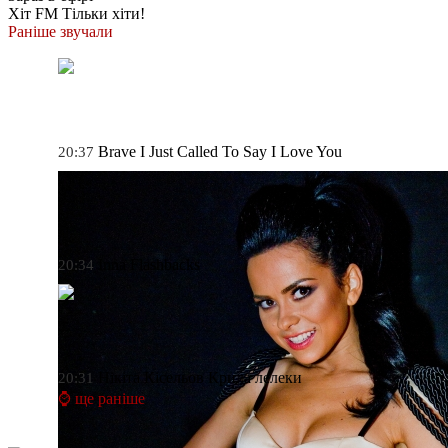
Хіт FM
Тільки хіти!
Раніше звучали
Brave
I Just Called To Say I Love You
20:37
Inna
Flashbacks
20:34
Нікіта Кісельов
Крила лелеки
20:31
⌚ ще раніше