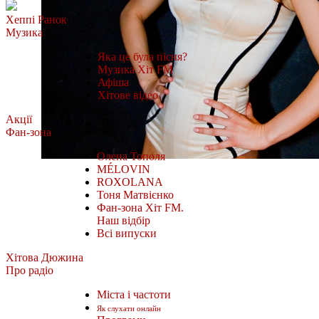
Хеппі Ранок
Музика
Яка це була пісня?
Музика Хіт FM
Афіша
Хітове відео
Акції
Фан-зона
Олена Тополя
MÉLOVIN
ROXOLANA
Тоня Матвієнко
Фан-зона Хіт FM.
Наш відбір
Всі випуски
Хітова Дюжина
Про радіо
Міста і частоти
Як слухати онлайн