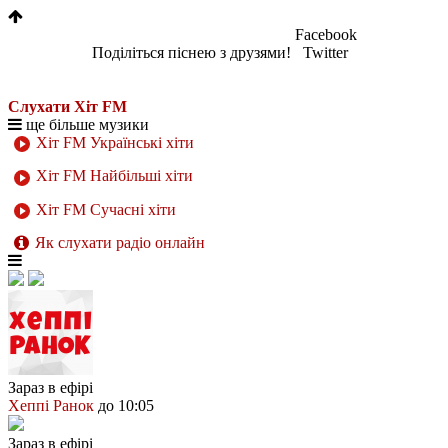
Facebook
Поділіться піснею з друзями!
Twitter
Слухати Хіт FM
ще більше музики
Хіт FM Українські хіти
Хіт FM Найбільші хіти
Хіт FM Сучасні хіти
Як слухати радіо онлайн
Зараз в ефірі
Хеппі Ранок
до 10:05
Зараз в ефірі